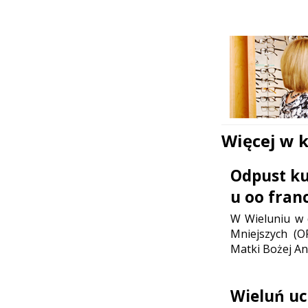
Więcej w 
Odpust ku 
u oo fran
W Wieluniu w d
Mniejszych (O
Matki Bożej Ani
Wieluń uc