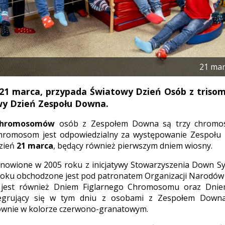
21 mar
, 21 marca, przypada Światowy Dzień Osób z tris
wy Dzień Zespołu Downa.
chromosomów
osób z Zespołem Downa są trzy chromos
chromosom jest odpowiedzialny za występowanie Zespołu
zień
21 marca
, będący również pierwszym dniem wiosny.
anowione w 2005 roku z inicjatywy Stowarzyszenia Down S
 roku obchodzone jest pod patronatem Organizacji Narodów
jest również Dniem Figlarnego Chromosomu oraz Dniem 
egrujący się w tym dniu z osobami z Zespołem Downa 
łównie w kolorze czerwono-granatowym.