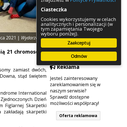
Rozrywka
Ciasteczka
Służby
Sport
Cookies wykorzystujemy w celach
analitycznych i personalizacji (w
Środowisko
tym zapamiętania Twojego
Szkolnictwo
wyboru poniżej).
Wydarzenia
ca 2021 |
Wydarzenia
Zaakceptuj
Zapowiedzi
Zdrowie
omią 21 chromosomu
Odmów
Reklama
omy zamiast dwóch,
 Downa, stąd świętem
Jesteś zainteresowany
zareklamowaniem się w
naszym serwisie?
yndrome International
Sprawdź dostępne
 Zjednoczonych. Dzień
możliwości współpracy!
Figlarnej Skarpetki
zakładają skarpetki
Oferta reklamowa