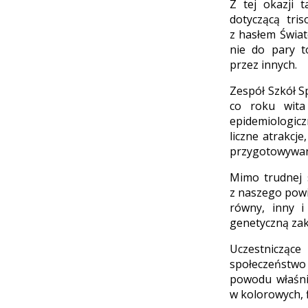
Z tej okazji 
dotyczącą tr
z hasłem Świat
nie do pary t
przez innych.
Zespół Szkół S
co roku wita
epidemiologic
liczne atrakcj
przygotowywano
Mimo trudnej 
z naszego powia
równy, inny i
genetyczną zak
Uczestniczące
społeczeństwo
powodu właśni
w kolorowych, 