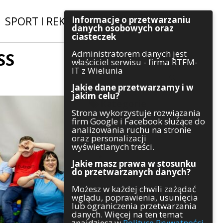
Informacje o przetwarzaniu
SPORT I REKREACJA
|
INWESTYCJE
danych osobowych oraz
ciasteczek
Administratorem danych jest
SS
Szukaj
właściciel serwisu - firma RTFM-
IT z Wielunia
Jakie dane przetwarzamy i w
jakim celu?
Kategorie
Strona wykorzystuje rozwiązania
firm Google i Facebook służące do
Architektura
analizowania ruchu na stronie
Gospodarka
oraz personalizacji
Handel
wyświetlanych treści.
Infrastruktura
Jakie masz prawa w stosunku
Komunikaty
do przetwarzanych danych?
Kultura
Możesz w każdej chwili zażądać
Polityka
wglądu, poprawienia, usunięcia
Pozostałe
lub ograniczenia przetwarzania
Psychologia
danych. Więcej na ten temat
Rolnictwo
znajdziesz w
Polityce Prywatności