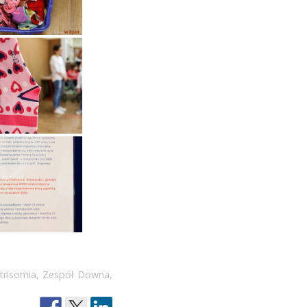
trisomia
,
Zespół Downa
,