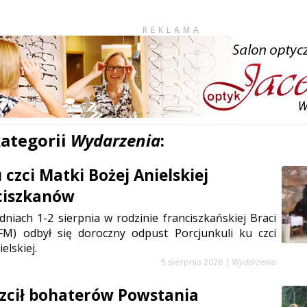
REKLAMA
kategorii
Wydarzenia
:
czci Matki Bożej Anielskiej
ciszkanów
niach 1-2 sierpnia w rodzinie franciszkańskiej Braci
FM) odbył się doroczny odpust Porcjunkuli ku czci
elskiej.
5 sierpnia 2026
|
Wydarzenia
zcił bohaterów Powstania