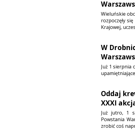
Warszaws
Wieluńskie ob
rozpoczęły się
Krajowej, ucze
W Drobni
Warszaws
Już 1 sierpnia
upamiętniające
Oddaj kre
XXXI akc
Już jutro, 1 
Powstania War
zrobić coś nap