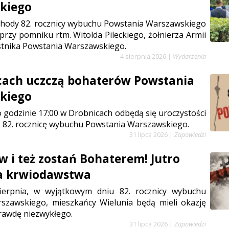
kiego
chody 82. rocznicy wybuchu Powstania Warszawskiego
 przy pomniku rtm. Witolda Pileckiego, żołnierza Armii
stnika Powstania Warszawskiego.
4 sierpnia 2026
|
Wydarzenia
cach uczczą bohaterów Powstania
kiego
 o godzinie 17:00 w Drobnicach odbędą się uroczystości
 82. rocznicę wybuchu Powstania Warszawskiego.
31 lipca 2026
|
Zapowiedzi
w i też zostań Bohaterem! Jutro
ja krwiodawstwa
sierpnia, w wyjątkowym dniu 82. rocznicy wybuchu
szawskiego, mieszkańcy Wielunia będą mieli okazję
rawdę niezwykłego.
31 lipca 2026
|
Zapowiedzi