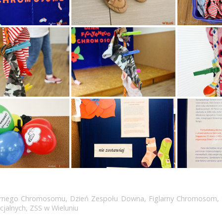
larnego Chromosomu
,
Dzień Zespołu Downa
,
Figlarny Chromosom
,
cjalnych
,
ZSS w Wieluniu