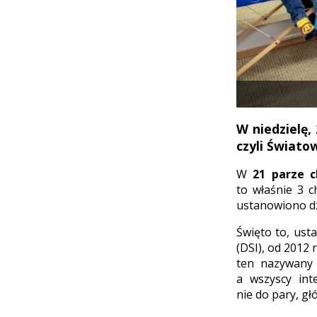
W niedzielę
czyli Świato
W
21 parze 
to właśnie 3 
ustanowiono d
Święto to, ust
(DSI), od 2012
ten nazywany 
a wszyscy int
nie do pary, g