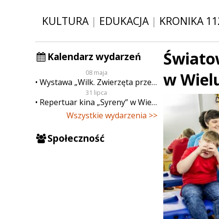
KULTURA
|
EDUKACJA
|
KRONIKA 11
Świato
Kalendarz wydarzeń
08 maja
w Wiel
Wystawa „Wilk. Zwierzęta przeklęte”
31 lipca
Repertuar kina „Syreny” w Wieluniu w dn. od 31 lipca do 6 sierpnia
Wszystkie wydarzenia >>
Społeczność