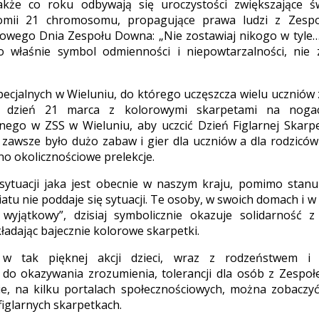
także co roku odbywają się uroczystości zwiększające 
isomii 21 chromosomu, propagujące prawa ludzi z Zes
owego Dnia Zespołu Downa: „Nie zostawiaj nikogo w tyle…
o właśnie symbol odmienności i niepowtarzalności, nie
pecjalnych w Wieluniu, do którego uczęszcza wielu uczniów
 dzień 21 marca z kolorowymi skarpetami na noga
znego w ZSS w Wieluniu, aby uczcić Dzień Figlarnej Skar
e, zawsze było dużo zabaw i gier dla uczniów a dla rodzicó
 okolicznościowe prelekcje.
sytuacji jaka jest obecnie w naszym kraju, pomimo stanu
tu nie poddaje się sytuacji. Te osoby, w swoich domach i w 
 wyjątkowy”, dzisiaj symbolicznie okazuje solidarność
ładając bajecznie kolorowe skarpetki.
 w tak pięknej akcji dzieci, wraz z rodzeństwem i r
 do okazywania zrozumienia, tolerancji dla osób z Zespo
e, na kilku portalach społecznościowych, można zobaczyć
figlarnych skarpetkach.