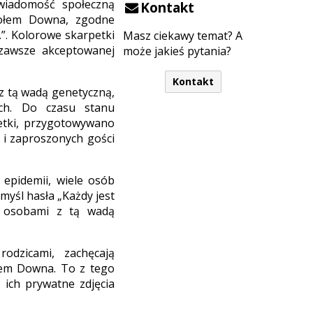
świadomość społeczną
Kontakt
połem Downa, zgodne
”. Kolorowe skarpetki
Masz ciekawy temat? A
 zawsze akceptowanej
może jakieś pytania?
Kontakt
 z tą wadą genetyczną,
ch. Do czasu stanu
petki, przygotowywano
w i zaproszonych gości
 epidemii, wiele osób
myśl hasła „Każdy jest
 z osobami z tą wadą
odzicami, zachęcają
łem Downa. To z tego
 ich prywatne zdjęcia