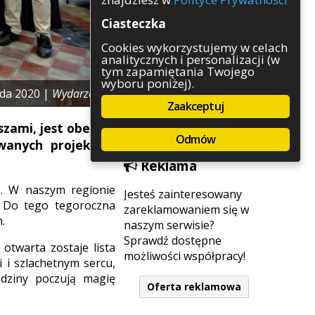
Rozrywka
Ciasteczka
Służby
Sport
Cookies wykorzystujemy w celach
analitycznych i personalizacji (w
Środowisko
tym zapamiętania Twojego
Szkolnictwo
wyboru poniżej).
Wydarzenia
ada 2020 |
Wydarzenia
Zaakceptuj
Zapowiedzi
Zdrowie
szami, jest obecnie
Odmów
owanych projektów
Reklama
e. W naszym regionie
Jesteś zainteresowany
. Do tego tegoroczna
zareklamowaniem się w
.
naszym serwisie?
Sprawdź dostępne
otwarta zostaje lista
możliwości współpracy!
 i szlachetnym sercu,
odziny poczują magię
Oferta reklamowa