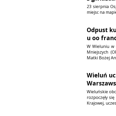
23 sierpnia Os
miejsc na mapi
Odpust ku 
u oo fran
W Wieluniu w d
Mniejszych (O
Matki Bożej Ani
Wieluń uc
Warszaws
Wieluńskie ob
rozpoczęły się
Krajowej, ucze