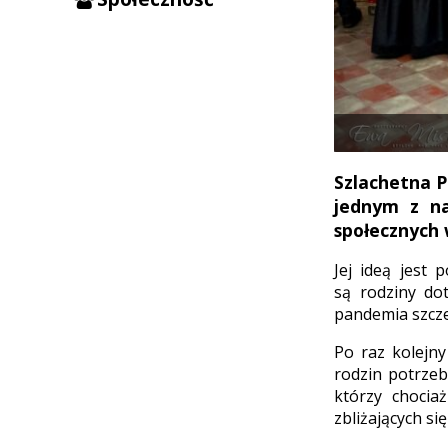
Szlachetna P
jednym z na
społecznych 
Jej ideą jest
są rodziny do
pandemia szczeg
Po raz kolejny
rodzin potrzeb
którzy chocia
zbliżających s