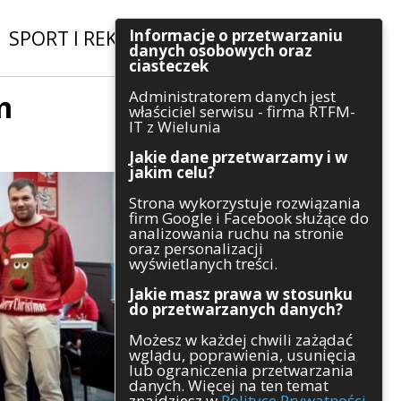
Informacje o przetwarzaniu
SPORT I REKREACJA
|
INWESTYCJE
danych osobowych oraz
ciasteczek
Administratorem danych jest
m
Szukaj
właściciel serwisu - firma RTFM-
IT z Wielunia
Jakie dane przetwarzamy i w
jakim celu?
Kategorie
Strona wykorzystuje rozwiązania
firm Google i Facebook służące do
Architektura
analizowania ruchu na stronie
Gospodarka
oraz personalizacji
Handel
wyświetlanych treści.
Infrastruktura
Jakie masz prawa w stosunku
Komunikaty
do przetwarzanych danych?
Kultura
Możesz w każdej chwili zażądać
Polityka
wglądu, poprawienia, usunięcia
Pozostałe
lub ograniczenia przetwarzania
Psychologia
danych. Więcej na ten temat
Rolnictwo
znajdziesz w
Polityce Prywatności