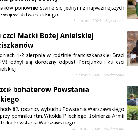
jaków ponownie stanie się jednym z najważniejszych
e województwa łódzkiego.
6 sierpnia 2026
|
Zapowiedzi
czci Matki Bożej Anielskiej
ciszkanów
niach 1-2 sierpnia w rodzinie franciszkańskiej Braci
FM) odbył się doroczny odpust Porcjunkuli ku czci
elskiej.
5 sierpnia 2026
|
Wydarzenia
zcił bohaterów Powstania
kiego
chody 82. rocznicy wybuchu Powstania Warszawskiego
 przy pomniku rtm. Witolda Pileckiego, żołnierza Armii
stnika Powstania Warszawskiego.
4 sierpnia 2026
|
Wydarzenia