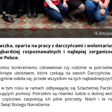
16 listop
aczka, oparta na pracy z darczyńcami i wolontariu
jbardziej rozpoznawalnych i najlepiej zorganiz
w Polsce.
 pomoc konkretnemu człowiekowi czy rodzinie w potrzebi
tknięte ubóstwem, które czekają na swoich Darczyńców
ólnie odbiła się, przede wszystkim na tych najbiedniejszych
 w tym roku w ramach odbywającej się Szlachetnej Paczki 
ujących pomocy. Potrzebni są również ludzie o dobrej woli
ż częściowo zaspokoją ich pilne potrzeby. Niech i te r
ię Świąt Bożego Narodzenia.