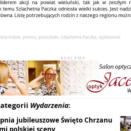
iderem akcji na powiat wieluński, tak jak w zeszłym 
 temu Szlachetna Paczka odniosła wielki sukces. Jest nadzi
równa. Listę potrzebujących rodzin z naszego regionu możn
lista rodzin
,
pomoc
,
pozostałe
,
Szlachetna Paczka
,
wydarzenia
REKLAMA
kategorii
Wydarzenia
:
erpnia jubileuszowe Święto Chrzanu
mi polskiej sceny