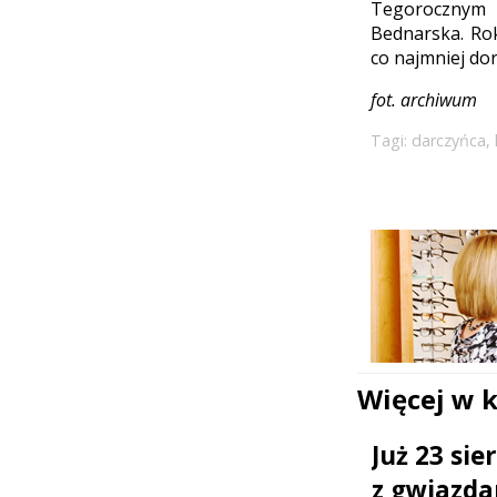
Tegorocznym l
Bednarska. Rok
co najmniej do
fot. archiwum
Tagi:
darczyńca
,
Więcej w 
Już 23 si
z gwiazda