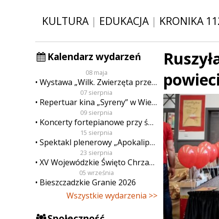
KULTURA
|
EDUKACJA
|
KRONIKA 11
Ruszył
Kalendarz wydarzeń
08 maja
powieci
Wystawa „Wilk. Zwierzęta przeklęte”
07 sierpnia
Repertuar kina „Syreny” w Wieluniu w dn. od 7 do 13 sierpnia
09 sierpnia
Koncerty fortepianowe przy świecach
15 sierpnia
Spektakl plenerowy „Apokalipsa”
23 sierpnia
XV Wojewódzkie Święto Chrzanu
05 września
Bieszczadzkie Granie 2026
Wszystkie wydarzenia >>
Społeczność