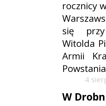
rocznicy 
Warszaws
się prz
Witolda Pi
Armii Kra
Powstania
4 sie
W Drobn