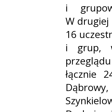
i grupow
W drugiej
16 uczest
i grup,
przeglądu
łącznie 
Dąbrow
Szynkiel