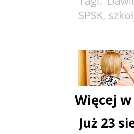
Tagi:
Dawi
SPSK
,
szkoł
Więcej w
Już 23 si