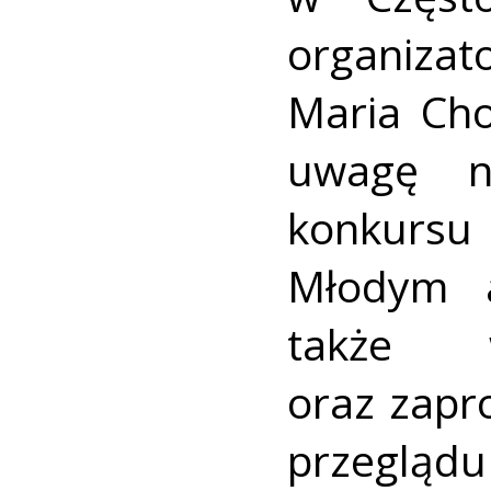
organiz
Maria Cho
uwagę n
konkursu 
Młodym a
także 
oraz zapr
przeglądu