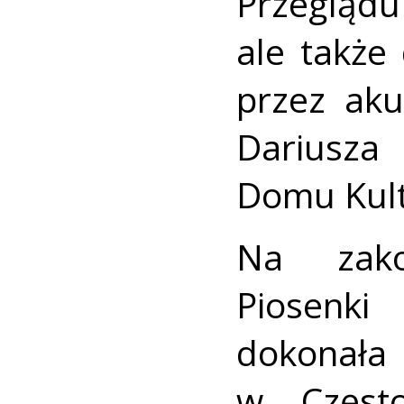
Przeglądu
ale także
przez ak
Dariusza
Domu Kult
Na zako
Piosenki
dokonała
w Często