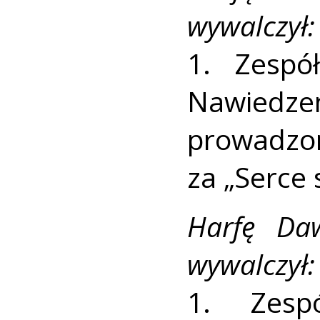
wywalczył:
1. Zespó
Nawied
prowadzo
za „Serce s
Harfę Da
wywalczył:
1. Zes