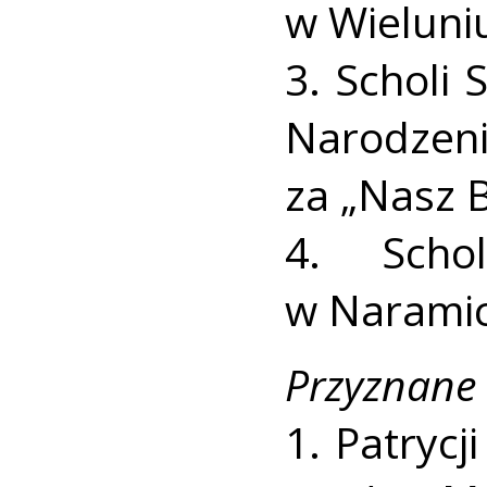
w Wieluniu
3. Scholi 
Narodze
za „Nasz B
4. Scho
w Naramic
Przyznane 
1. Patryc