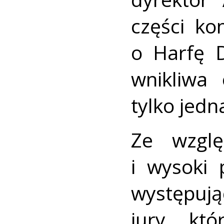
części ko
o Harfę D
wnikliwa
tylko jedn
Ze wzgl
i wysoki
występuj
jury, kt