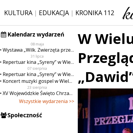
KULTURA
|
EDUKACJA
|
KRONIKA 112
W Wielu
Kalendarz wydarzeń
08 maja
Wystawa „Wilk. Zwierzęta przeklęte”
Przegląd
31 lipca
Repertuar kina „Syreny” w Wieluniu w dn. od 31 lipca do 6 sierpnia
07 sierpnia
„Dawid”
Repertuar kina „Syreny” w Wieluniu w dn. od 7 do 13 sierpnia
Koncert muzyki gospel w Wieluniu
23 sierpnia
XV Wojewódzkie Święto Chrzanu
Wszystkie wydarzenia >>
Społeczność