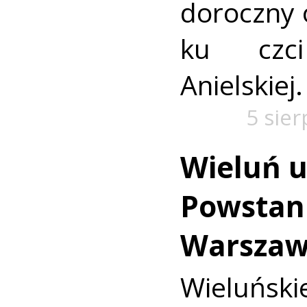
doroczny 
ku czc
Anielskiej.
5 sie
Wieluń u
Powstan
Warszaw
Wieluńs