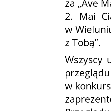
za „Ave M
2. Mai Ci
w Wieluni
z Tobą”.
Wszyscy u
przeglądu
w konkurs
zapreze