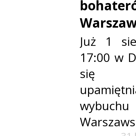
bohater
Warszaw
Już 1 si
17:00 w 
się u
upamiętni
wybuch
Warszaws