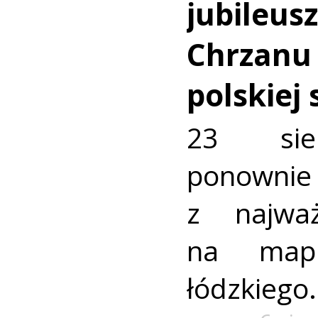
jubileus
Chrzanu
polskiej
23 sie
ponownie 
z najważ
na mapi
łódzkiego.