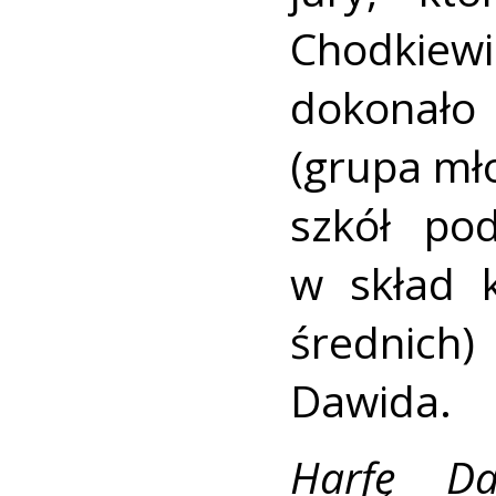
Chodkiew
dokonało
(grupa mł
szkół po
w skład k
średnic
Dawida.
Harfę D