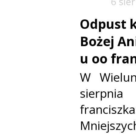
6 sie
Odpust k
Bożej Ani
u oo fra
W Wielun
sierpn
francis
Mniejszyc