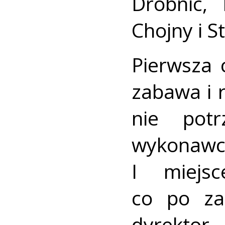
Drobnic,
Chojny i St
Pierwsza 
zabawa i 
nie potr
wykonaw
I miejs
co po zak
dyrektor