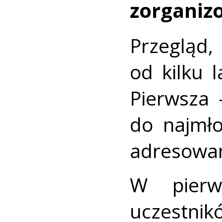
zorganizo
Przegląd,
od kilku 
Pierwsza 
do najmł
adresowana
W pierw
uczest