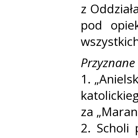
z Oddział
pod opie
wszystkich
Przyznane
1. „Aniels
katolic
za „Maran
2. Scholi