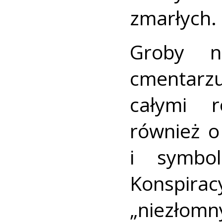
zmarłych.
Groby na
cmentarz
całymi r
również o
i symbol
Konspirac
„niezłomny