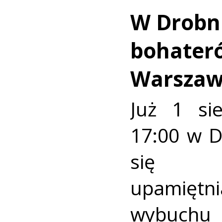
W Drobn
bohater
Warszaw
Już 1 si
17:00 w 
się u
upamiętni
wybuch