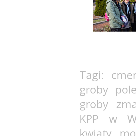
Tagi:
cmen
groby pole
groby zma
KPP w Wi
kwiaty
,
mog