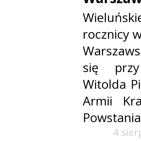
Wieluńs
rocznicy 
Warszaws
się prz
Witolda Pi
Armii Kra
Powstania
4 sie