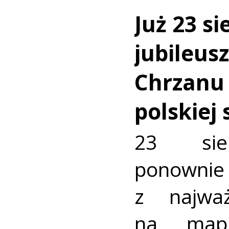
Już 23 si
jubileus
Chrzanu
polskiej
23 sie
ponownie 
z najważ
na mapi