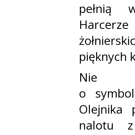
pełnią w
Harcerze
żołniers
pięknych 
Nie z
o symbol
Olejnika 
nalotu 