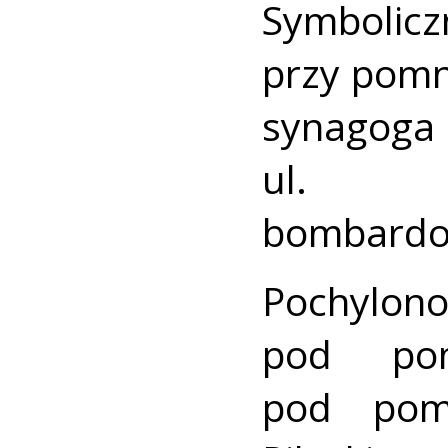
Symbolicz
przy pomn
synagoga
ul. Pi
bombardow
Pochylono
pod pom
pod pomn