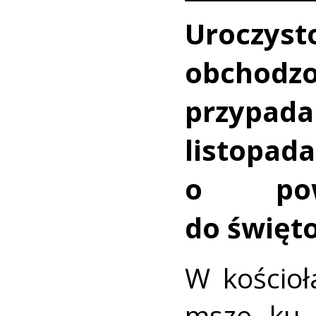
Uroczys
obchodzo
przypada 
listop
o pow
do święto
W kościoł
msze ku 