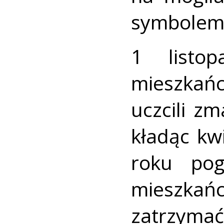
symbolem 
1 listo
mieszkańc
uczcili z
kładąc kw
roku pog
mieszkań
zatrzymać