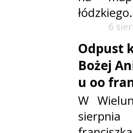
łódzkiego.
6 sie
Odpust k
Bożej Ani
u oo fra
W Wielun
sierpn
francis