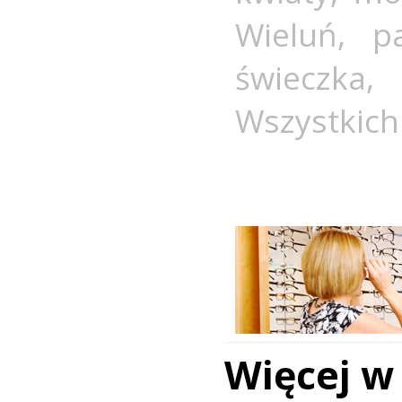
Wieluń
,
p
świeczka
Wszystkich
Więcej w