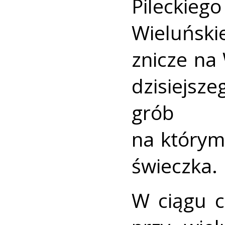
Pilecki
Wieluński
znicze na
dzisiejsz
grób c
na którym 
świeczka.
W ciągu c