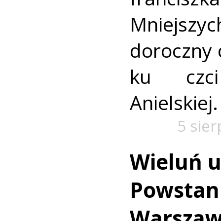
Mniejszyc
doroczny 
ku czc
Anielskiej.
5 sie
Wieluń u
Powstan
Warszaw