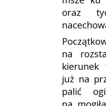
oraz ty
nacechowa
Początko
na rozst
kierunek
już na pr
palić o
na mogiła