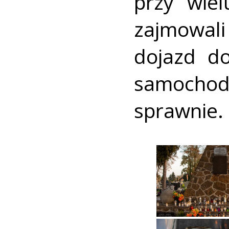
przy wiel
zajmowali
dojazd do
samocho
sprawnie.