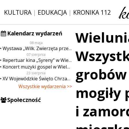
KULTURA
|
EDUKACJA
|
KRONIKA 112
Wieluni
Kalendarz wydarzeń
08 maja
Wystawa „Wilk. Zwierzęta przeklęte”
Wszystk
07 sierpnia
Repertuar kina „Syreny” w Wieluniu w dn. od 7 do 13 sierpnia
Koncert muzyki gospel w Wieluniu
grobów 
23 sierpnia
XV Wojewódzkie Święto Chrzanu
Wszystkie wydarzenia >>
mogiły 
Społeczność
i zamo