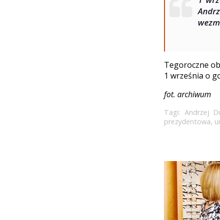
Andrz
wezmą
Tegoroczne obc
1 września o go
fot. archiwum
Tagi:
Andrzej D
prezydentowa
,
u