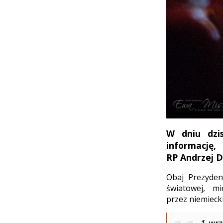
W dniu dzis
informację
RP Andrzej D
Obaj Prezyden
światowej, m
przez niemieck
1 wrz