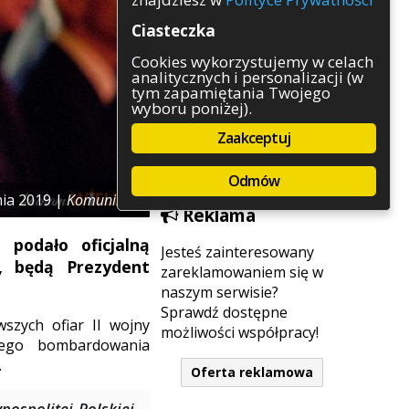
Rozrywka
Ciasteczka
Służby
Sport
Cookies wykorzystujemy w celach
analitycznych i personalizacji (w
Środowisko
tym zapamiętania Twojego
Szkolnictwo
wyboru poniżej).
Wydarzenia
Zaakceptuj
Zapowiedzi
Zdrowie
Odmów
nia 2019 |
Komunikaty
Reklama
 podało oficjalną
Jesteś zainteresowany
, będą Prezydent
zareklamowaniem się w
naszym serwisie?
Sprawdź dostępne
szych ofiar II wojny
możliwości współpracy!
wego bombardowania
.
Oferta reklamowa
pospolitej Polskiej