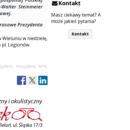
Kontakt
-Walter Steinmeier
towej.
Masz ciekawy temat? A
może jakieś pytania?
Prasowe Prezydenta
Kontakt
 Wieluniu w niedzielę,
a pl. Legionów.
zydent
,
Prezydent RFN
,