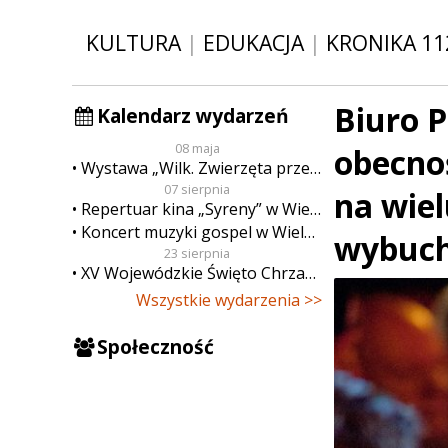
KULTURA
|
EDUKACJA
|
KRONIKA 11
Biuro 
Kalendarz wydarzeń
08 maja
obecno
Wystawa „Wilk. Zwierzęta przeklęte”
07 sierpnia
na wiel
Repertuar kina „Syreny” w Wieluniu w dn. od 7 do 13 sierpnia
Koncert muzyki gospel w Wieluniu
wybuch
23 sierpnia
XV Wojewódzkie Święto Chrzanu
Wszystkie wydarzenia >>
Społeczność