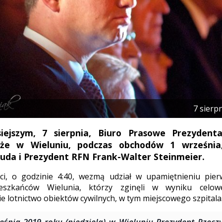
7 sierp
iejszym, 7 sierpnia, Biuro Prasowe Prezydenta
, że w Wieluniu, podczas obchodów 1 września
uda i Prezydent RFN Frank-Walter Steinmeier.
ci, o godzinie 4:40, wezmą udział w upamiętnieniu pierw
ieszkańców Wielunia, którzy zginęli w wyniku celo
ie lotnictwo obiektów cywilnych, w tym miejscowego szpitala
eśnia 2019 roku (niedziela) w Wieluniu Prezydent Rzeczy