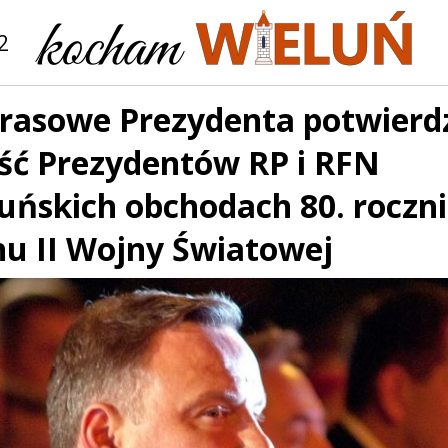
2
Prasowe Prezydenta potwierdz
ść Prezydentów RP i RFN
uńskich obchodach 80. roczn
u II Wojny Światowej