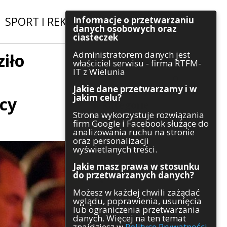
Informacje o przetwarzaniu
SPORT I REKREACJA
|
INWESTYCJE
danych osobowych oraz
ciasteczek
Administratorem danych jest
iło
Szukaj
właściciel serwisu - firma RTFM-
IT z Wielunia
Jakie dane przetwarzamy i w
jakim celu?
icy
Kategorie
Strona wykorzystuje rozwiązania
firm Google i Facebook służące do
Architektura
analizowania ruchu na stronie
Gospodarka
oraz personalizacji
Handel
wyświetlanych treści.
Infrastruktura
Jakie masz prawa w stosunku
Komunikaty
do przetwarzanych danych?
Kultura
Możesz w każdej chwili zażądać
Polityka
wglądu, poprawienia, usunięcia
Pozostałe
lub ograniczenia przetwarzania
Psychologia
danych. Więcej na ten temat
Rolnictwo
znajdziesz w
Polityce Prywatności