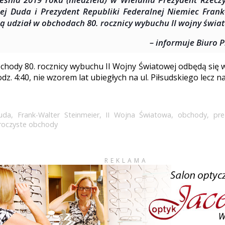
ej Duda i Prezydent Republiki Federalnej Niemiec Frank
 udział w obchodach 80. rocznicy wybuchu II wojny świa
– informuje Biuro 
hody 80. rocznicy wybuchu II Wojny Światowej odbędą się w
dz. 4:40, nie wzorem lat ubiegłych na ul. Piłsudskiego lecz n
uda
,
Frank-Walter Steinmeier
,
II Wojna Światowa
,
obchody
,
pre
roczyste obchody
REKLAMA