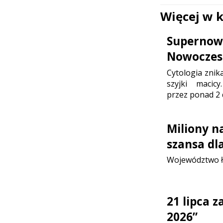
Więcej w 
Supernowo
Nowoczesn
Cytologia znik
szyjki maci
przez ponad 2 
Miliony n
szansa dl
Województwo ł
21 lipca 
2026”