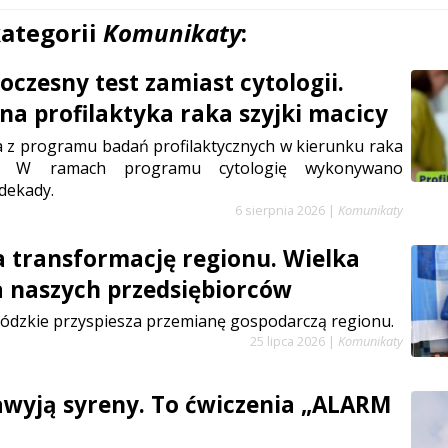
kategorii
Komunikaty
:
czesny test zamiast cytologii.
a profilaktyka raka szyjki macicy
a z programu badań profilaktycznych w kierunku raka
cy. W ramach programu cytologię wykonywano
dekady.
6 sierpnia 2026
|
Komunikaty
a transformację regionu. Wielka
a naszych przedsiębiorców
ódzkie przyspiesza przemianę gospodarczą regionu.
25 lipca 2026
|
Komunikaty
zawyją syreny. To ćwiczenia „ALARM