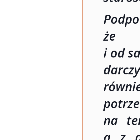
Podp
że m
i od s
darc
równ
potrz
na te
a z d