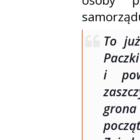
samorząd
To ju
Pacz
i po
zaszc
gron
począ