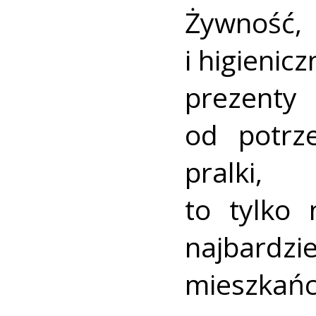
Żywność
i higienic
prezenty
od potrz
pralki,
to tylko 
najbar
mieszkańc