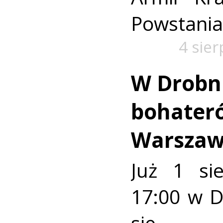
Powstania
4 sie
W Drobn
bohater
Warszaw
Już 1 si
17:00 w 
się u