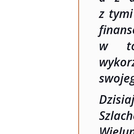
z tym
fina
w to
wykor
swojeg
Dzisia
Szlac
Wielu