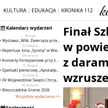
KULTURA
|
EDUKACJA
|
KRONIKA 112
Finał S
Kalendarz wydarzeń
08 maja
Wystawa „Wilk. Zwierzęta przeklęte”
w powie
07 sierpnia
Repertuar kina „Syreny” w Wieluniu w dn. od 7 do 13 sierpnia
09 sierpnia
z darami
Koncerty fortepianowe przy świecach
15 sierpnia
Spektakl plenerowy „Apokalipsa”
wzrusze
23 sierpnia
XV Wojewódzkie Święto Chrzanu
05 września
Bieszczadzkie Granie 2026
Wszystkie wydarzenia >>
Społeczność