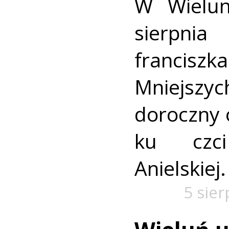
W Wielun
sierpn
francis
Mniejszyc
doroczny 
ku czc
Anielskiej.
5 sie