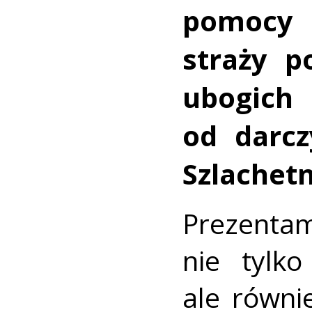
pomocy 
straży p
ubogi
od darc
Szlachetn
Preze
nie tylk
ale równi