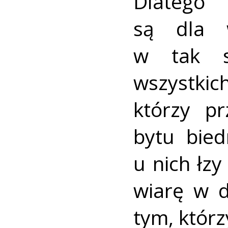
Dlatego 
są dla w
w tak sz
wszys
którzy pr
bytu bied
u nich łzy
wiarę w d
tym, którz