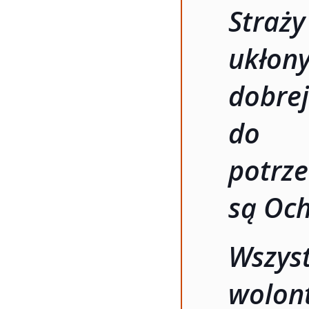
Straż
ukłon
dobr
do o
potrz
są Och
Wsz
wolo