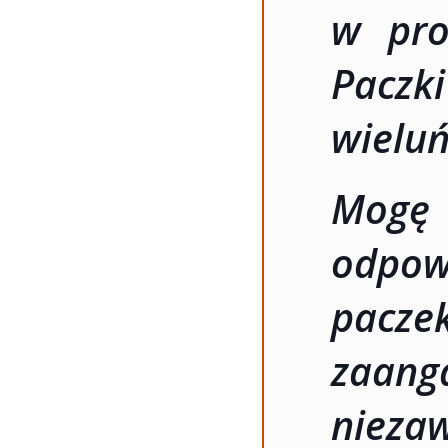
w pro
Paczki
wieluń
Mogę
odpow
pac
zaan
nieza