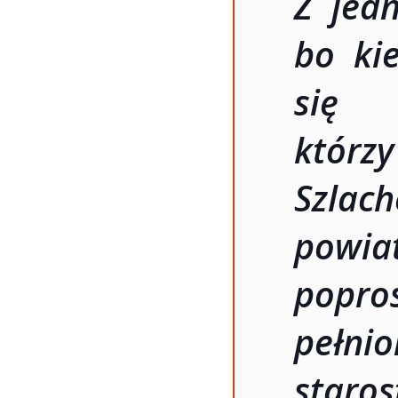
Z jed
bo kie
się
którzy
Szla
powia
popro
pełni
staros