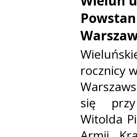
Wieluń u
Powstan
Warszaw
Wieluńs
rocznicy 
Warszaws
się prz
Witolda Pi
Armii Kra