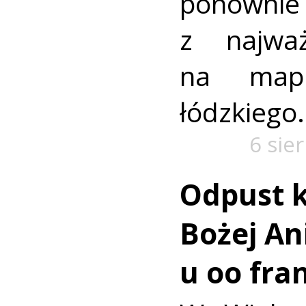
ponownie 
z najważ
na mapi
łódzkiego.
6 sie
Odpust k
Bożej Ani
u oo fra