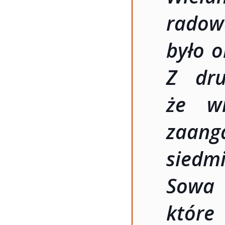
radow
było o
Z dru
że wi
zaang
siedmi
Sowa 
któr