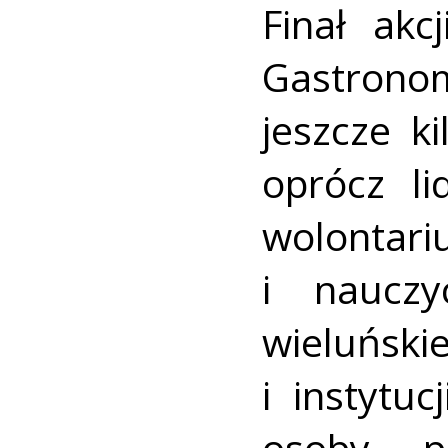
Finał akc
Gastrono
jeszcze ki
oprócz li
wolontar
i nauczy
wieluńsk
i instytu
osoby pr