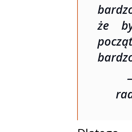
bardz
że b
począt
bardzo
ra