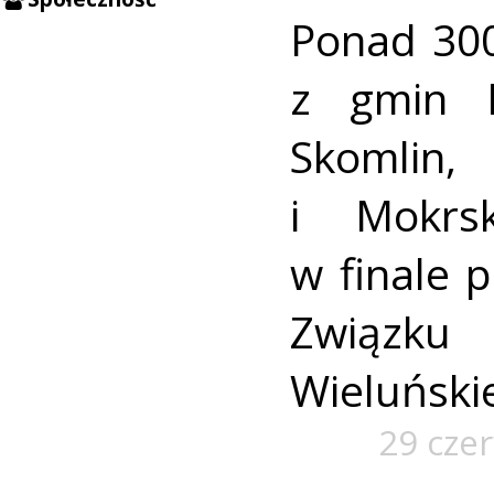
Ponad 300
z gmin B
Skomlin,
i Mokrs
w finale p
Związk
Wieluńskie
29 cze