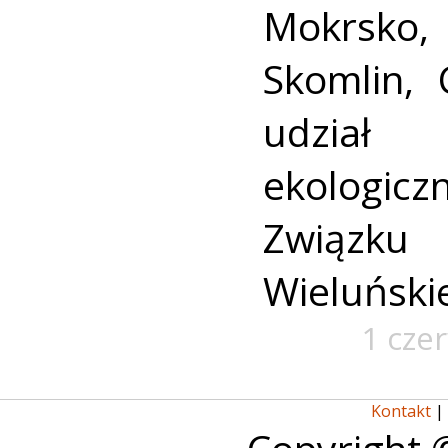
Mokrsko,
Skomlin, 
udział
ekologic
Związk
Wieluńskie
1 cze
Kontakt
|