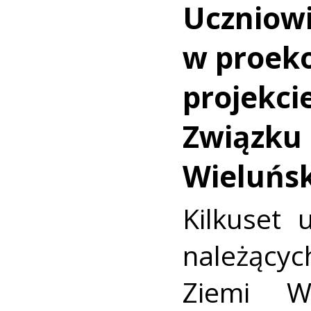
Uczniowi
w proek
projekci
Związku
Wieluńsk
Kilkuset
należącyc
Ziemi Wi