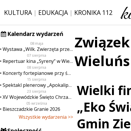
KULTURA
|
EDUKACJA
|
KRONIKA 112
Kalendarz wydarzeń
Związek
08 maja
Wystawa „Wilk. Zwierzęta przeklęte”
Wieluńs
07 sierpnia
Repertuar kina „Syreny” w Wieluniu w dn. od 7 do 13 sierpnia
08 sierpnia
Koncerty fortepianowe przy świecach
15 sierpnia
Spektakl plenerowy „Apokalipsa”
Wielki fi
23 sierpnia
XV Wojewódzkie Święto Chrzanu
„Eko Świ
05 września
Bieszczadzkie Granie 2026
Wszystkie wydarzenia >>
Gmin Zie
Społeczność