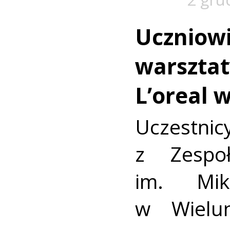
Uczniowie
warsztat
L’oreal 
Uczestn
z Zespo
im. Mik
w Wielun