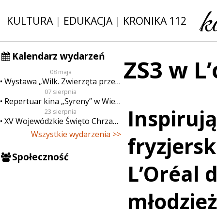
KULTURA
|
EDUKACJA
|
KRONIKA 112
Kalendarz wydarzeń
ZS3 w L
08 maja
Wystawa „Wilk. Zwierzęta przeklęte”
07 sierpnia
Repertuar kina „Syreny” w Wieluniu w dn. od 7 do 13 sierpnia
Inspiruj
23 sierpnia
XV Wojewódzkie Święto Chrzanu
Wszystkie wydarzenia >>
fryzjers
Społeczność
L’Oréal 
młodzie