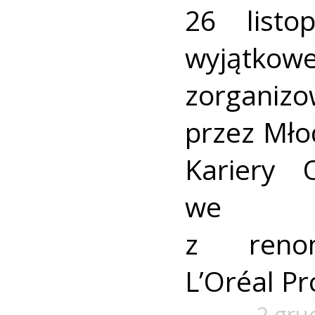
26 listo
wyjątko
zorganiz
przez Mł
Kariery
we w
z reno
L’Oréal Pr
2 gru