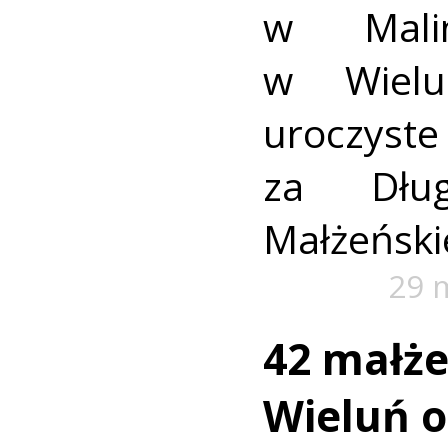
w Mali
w Wielu
uroczyste
za Dług
Małżeński
29 
42 małż
Wieluń o