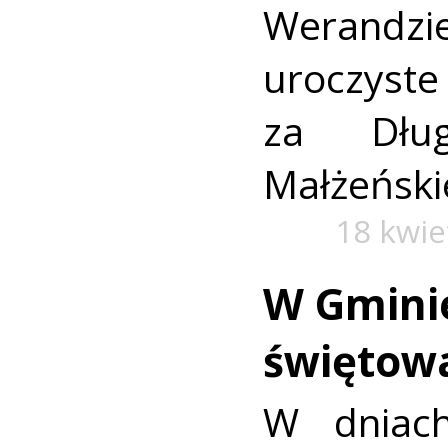
Werandz
uroczyste
za Dług
Małżeński
18 kwie
W Gmini
świętow
W dniac