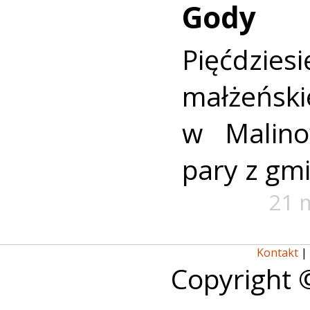
Gody
Pięćdzies
małżeńsk
w Malin
pary z gm
21 
Kontakt
|
Copyright