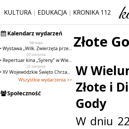
KULTURA
|
EDUKACJA
|
KRONIKA 112
Kalendarz wydarzeń
Złote G
08 maja
Wystawa „Wilk. Zwierzęta przeklęte”
07 sierpnia
Repertuar kina „Syreny” w Wieluniu w dn. od 7 do 13 sierpnia
W Wielu
23 sierpnia
XV Wojewódzkie Święto Chrzanu
Wszystkie wydarzenia >>
Złote i 
Społeczność
Gody
W dniu 22