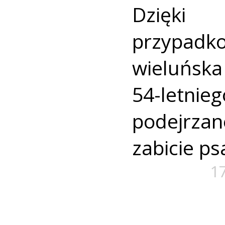
Dzięk
przypad
wieluńska 
54-letn
podejrza
zabicie ps
1