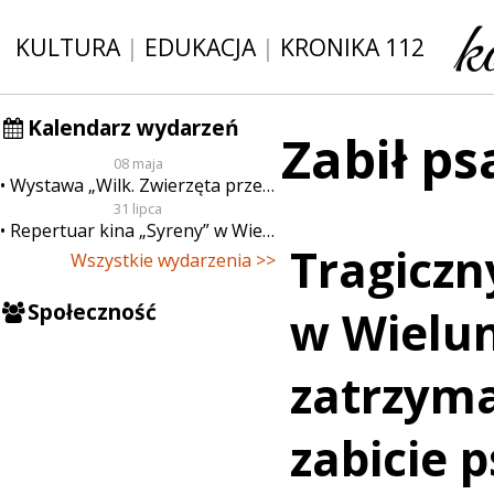
KULTURA
|
EDUKACJA
|
KRONIKA 112
Kalendarz wydarzeń
Zabił ps
08 maja
Wystawa „Wilk. Zwierzęta przeklęte”
31 lipca
Repertuar kina „Syreny” w Wieluniu w dn. od 31 lipca do 6 sierpnia
Tragiczn
Wszystkie wydarzenia >>
Społeczność
w Wielun
zatrzyma
zabicie 