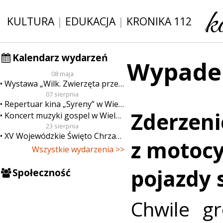
KULTURA
|
EDUKACJA
|
KRONIKA 112
Kalendarz wydarzeń
Wypade
08 maja
Wystawa „Wilk. Zwierzęta przeklęte”
07 sierpnia
Repertuar kina „Syreny” w Wieluniu w dn. od 7 do 13 sierpnia
Zderzeni
Koncert muzyki gospel w Wieluniu
23 sierpnia
XV Wojewódzkie Święto Chrzanu
z motoc
Wszystkie wydarzenia >>
pojazdy 
Społeczność
Chwile gr