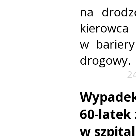
na drodz
kierowca
w barier
drogowy.
2
Wypadek
60-latek
w szpita