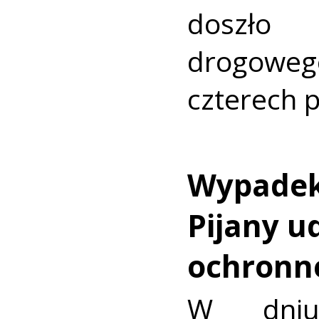
doszło
drogowe
czterech 
Wypadek
Pijany u
ochronn
W dniu