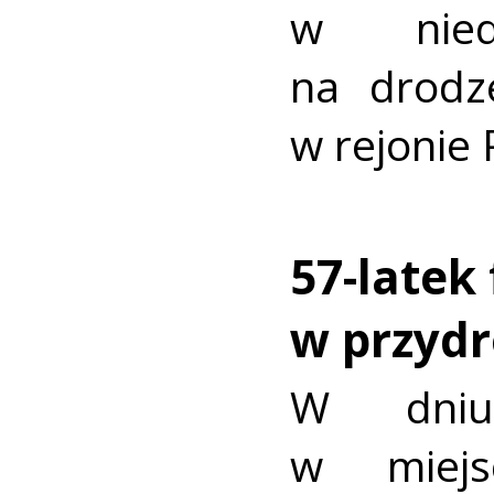
w niedz
na drodz
w rejonie
57-latek
w przyd
W dniu
w miejs