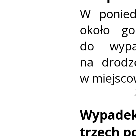
W ponied
około go
do wypa
na drodz
w miejsco
Wypadek
trzech p