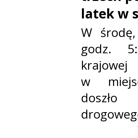
latek w 
W środę,
godz. 5
krajo
w miejs
doszło
drogoweg