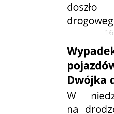
doszło
drogoweg
16
Wypadek
pojazdó
Dwójka d
W niedz
na drodz