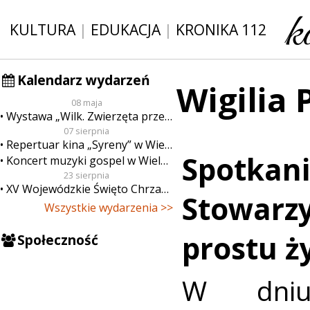
KULTURA
|
EDUKACJA
|
KRONIKA 112
Kalendarz wydarzeń
Wigilia 
08 maja
Wystawa „Wilk. Zwierzęta przeklęte”
07 sierpnia
Repertuar kina „Syreny” w Wieluniu w dn. od 7 do 13 sierpnia
Spotkani
Koncert muzyki gospel w Wieluniu
23 sierpnia
XV Wojewódzkie Święto Chrzanu
Stowarzy
Wszystkie wydarzenia >>
prostu ży
Społeczność
W dniu