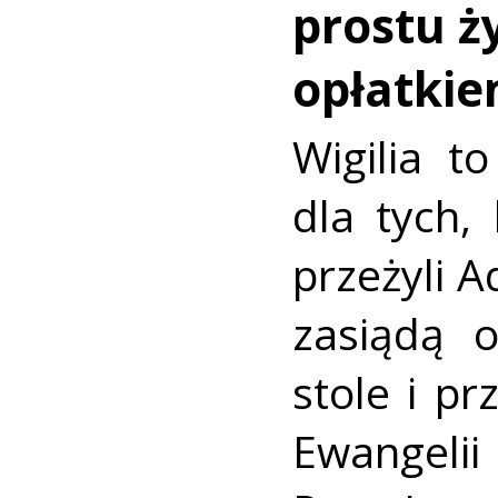
prostu ży
opłatki
Wigilia t
dla tych,
przeżyli 
zasiądą o
stole i pr
Ewangel