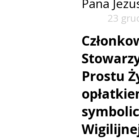
Pana Jezu
23 gru
Członko
Stowarzy
Prostu Ży
opłatkie
symbolic
Wigilijne