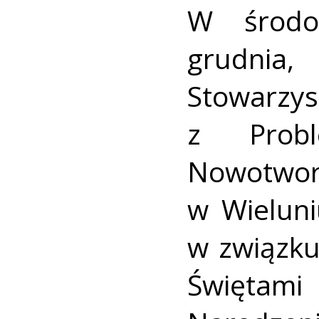
W środo
grudni
Stowar
z Prob
Nowotwor
w Wieluni
w związk
Święt