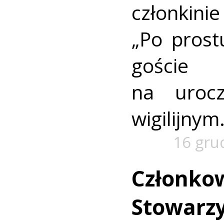
członkin
„Po prostu
goście
na urocz
wigilijnym
16 gru
Członko
Stowarzy