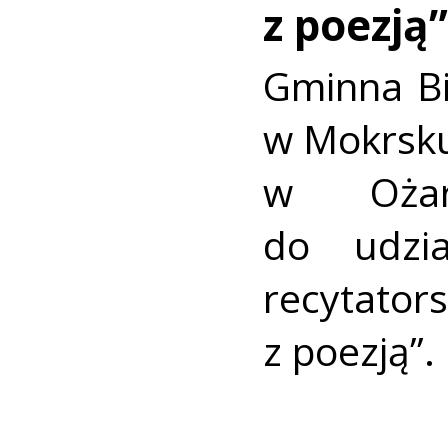
z poezją”
Gminna Bi
w Mokrsku,
w Ożar
do udzi
recytat
z poezją”.