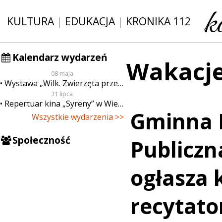
KULTURA
|
EDUKACJA
|
KRONIKA 112
Kalendarz wydarzeń
Wakacje
08 maja
Wystawa „Wilk. Zwierzęta przeklęte”
31 lipca
Repertuar kina „Syreny” w Wieluniu w dn. od 31 lipca do 6 sierpnia
Gminna B
Wszystkie wydarzenia >>
Społeczność
Publicz
ogłasza 
recytato