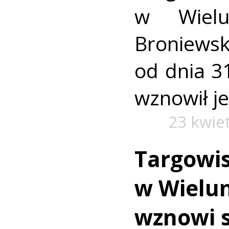
w Wielu
Broniews
od dnia 3
wznowił je
23 kwie
Targowis
w Wielun
wznowi 