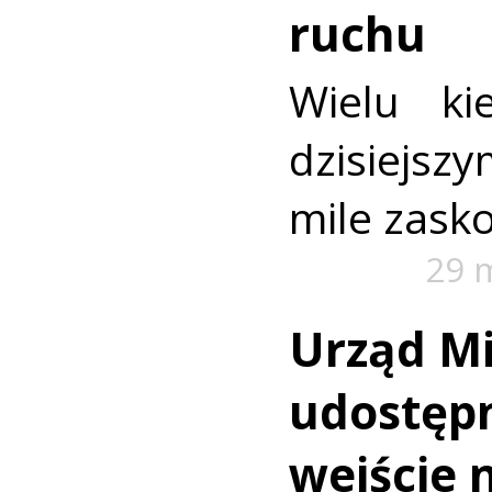
ruchu
Wielu k
dzisiejszy
mile zask
29 
Urząd Mi
udostęp
wejście 