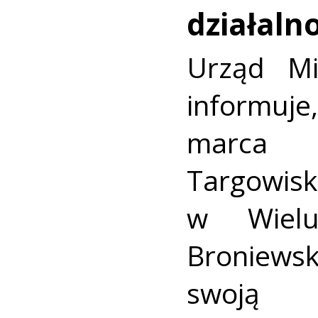
działaln
Urząd Mi
informuj
marca
Targow
w Wielu
Broniew
swoją 