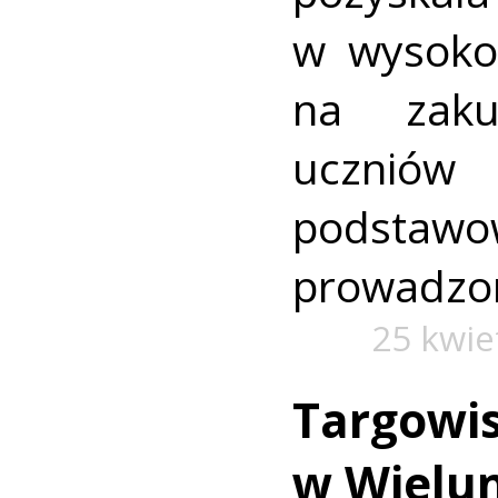
w wysokoś
na zaku
uczn
podstawo
prowadzon
25 kwie
Targowis
w Wielun