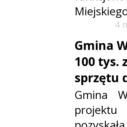
Miejskieg
4 
Gmina W
100 tys. 
sprzętu 
Gmina W
projektu
pozys