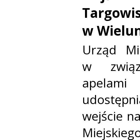
Targowis
w Wielu
Urząd Mi
w związ
apelami
udostęp
wejście n
Miejskieg