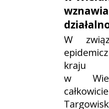
wznawia
działaln
W zwią
epidemi
kraju 
w Wiel
całkow
Targow