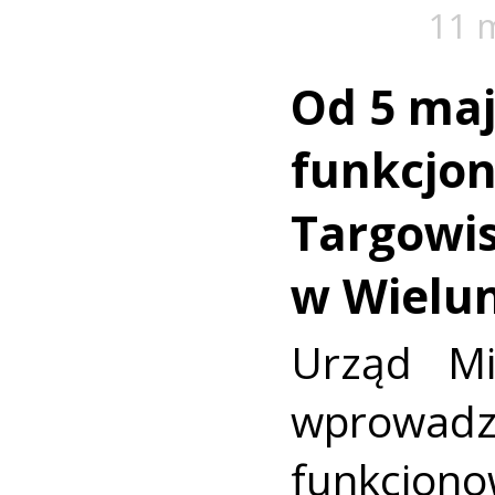
11 
Od 5 ma
funkcjo
Targowis
w Wielu
Urząd Mi
wprowad
funkcjon