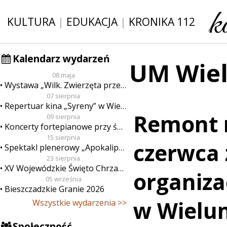
KULTURA
|
EDUKACJA
|
KRONIKA 112
Kalendarz wydarzeń
UM Wie
08 maja
Wystawa „Wilk. Zwierzęta przeklęte”
07 sierpnia
Repertuar kina „Syreny” w Wieluniu w dn. od 7 do 13 sierpnia
Remont 
09 sierpnia
Koncerty fortepianowe przy świecach
15 sierpnia
czerwca
Spektakl plenerowy „Apokalipsa”
23 sierpnia
XV Wojewódzkie Święto Chrzanu
organiza
05 września
Bieszczadzkie Granie 2026
w Wielu
Wszystkie wydarzenia >>
Społeczność