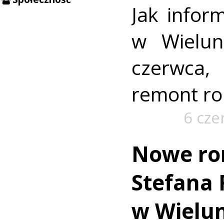
Jak infor
w Wielun
czerwca,
remont ro
6 cze
Nowe ron
Stefana 
w Wielun