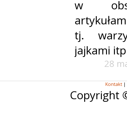
w obsz
artykuła
tj. warz
jajkami itp
28 m
Kontakt
|
Copyright