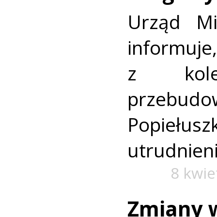
Urząd Mi
informuj
z kole
przeb
Popiełusz
utrudnien
8 kwie
Zmiany 