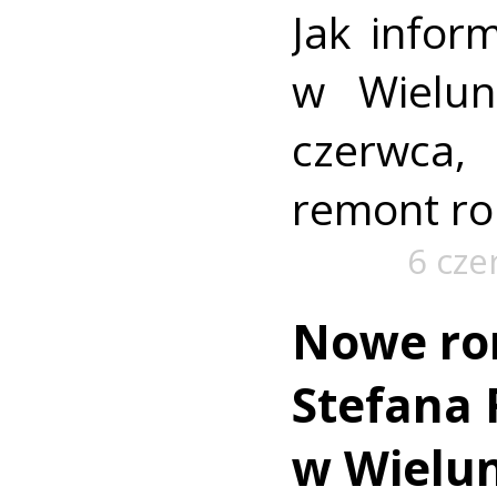
Jak infor
w Wielun
czerwca,
remont ro
6 cze
Nowe ron
Stefana 
w Wielun