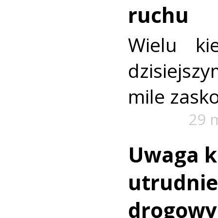
ruchu
Wielu k
dzisiejszy
mile zask
29 
Uwaga k
utrudnie
drogowy