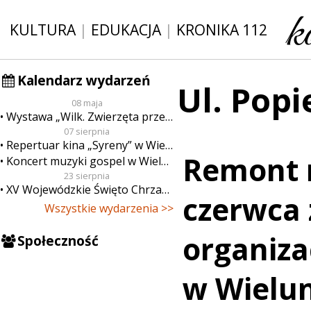
KULTURA
|
EDUKACJA
|
KRONIKA 112
Kalendarz wydarzeń
Ul. Popi
08 maja
Wystawa „Wilk. Zwierzęta przeklęte”
07 sierpnia
Repertuar kina „Syreny” w Wieluniu w dn. od 7 do 13 sierpnia
Remont 
Koncert muzyki gospel w Wieluniu
23 sierpnia
XV Wojewódzkie Święto Chrzanu
czerwca
Wszystkie wydarzenia >>
organiza
Społeczność
w Wielu