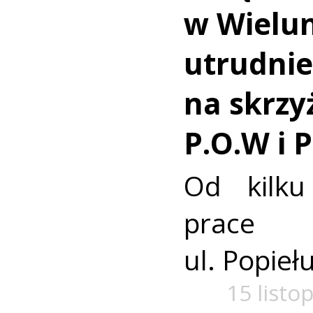
w Wielun
utrudnie
na skrzy
P.O.W i 
Od kilku
prace p
ul. Popieł
15 listo