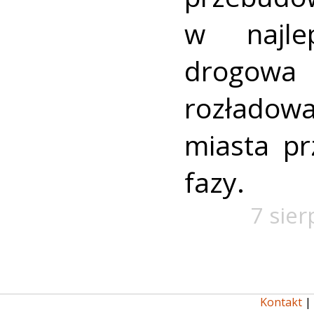
w najlep
drogowa 
rozładow
miasta pr
fazy.
7 sier
Kontakt
|