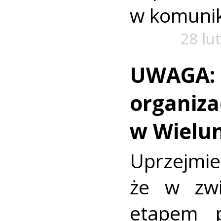
w komunika
28 lu
UWAGA: 
organiza
w Wielun
Uprzejm
że w zwi
etapem p