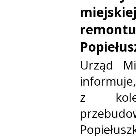
miejskie
remontu 
Popiełus
Urząd Mi
informuj
z kole
przeb
Popiełusz