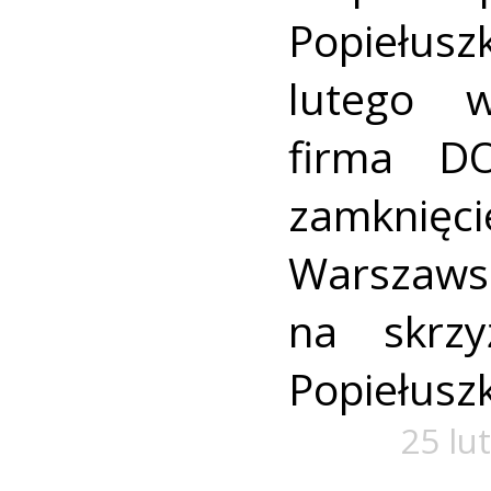
Popiełus
lutego 
firma D
zamkn
Warszawsk
na skrzy
Popiełuszk
25 lu