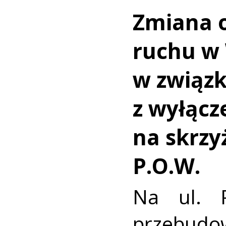
Zmiana o
ruchu w 
w związ
z wyłąc
na skrzy
P.O.W.
Na ul. P
przebud