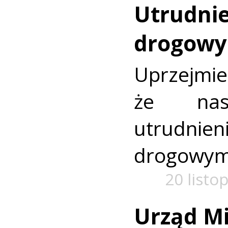
Utrudnie
drogowy
Uprzejm
że nas
utrudn
drogowym
20 listo
Urząd Mi