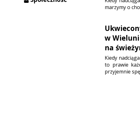
Kiedy nadciąg
marzymy o choc
Ukwiecony
w Wieluni
na świeży
Kiedy nadciąga
to prawie każ
przyjemnie spę