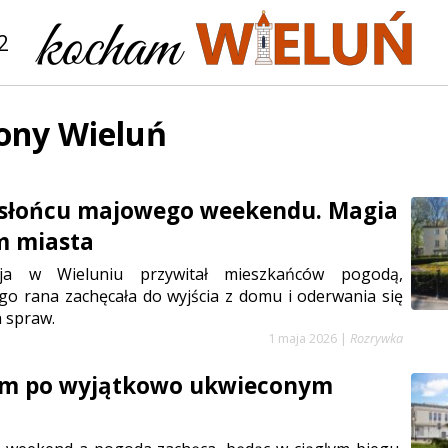
2
ony Wieluń
 słońcu majowego weekendu. Magia
m miasta
ja w Wieluniu przywitał mieszkańców pogodą,
o rana zachęcała do wyjścia z domu i oderwania się
 spraw.
1 maja 2026
|
Rozrywka
em po wyjątkowo ukwieconym