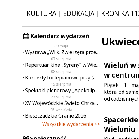
KULTURA
|
EDUKACJA
|
KRONIKA 11
Kalendarz wydarzeń
Ukwiec
08 maja
Wystawa „Wilk. Zwierzęta przeklęte”
07 sierpnia
Wieluń w
Repertuar kina „Syreny” w Wieluniu w dn. od 7 do 13 sierpnia
08 sierpnia
w centru
Koncerty fortepianowe przy świecach
15 sierpnia
Piątek 1 ma
Spektakl plenerowy „Apokalipsa”
która od sameg
23 sierpnia
od codziennych
XV Wojewódzkie Święto Chrzanu
05 września
Bieszczadzkie Granie 2026
Spacerki
Wszystkie wydarzenia >>
Wieluniu
Społeczność