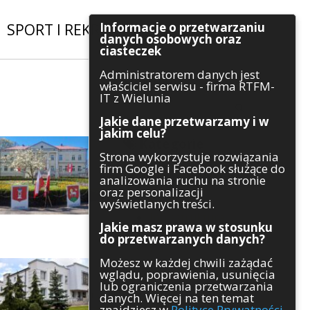
Informacje o przetwarzaniu
SPORT I REKREACJA
|
INWESTYCJE
danych osobowych oraz
ciasteczek
Administratorem danych jest
Szukaj
właściciel serwisu - firma RTFM-
IT z Wielunia
Jakie dane przetwarzamy i w
jakim celu?
Kategorie
Strona wykorzystuje rozwiązania
firm Google i Facebook służące do
Architektura
analizowania ruchu na stronie
Gospodarka
oraz personalizacji
Handel
wyświetlanych treści.
Infrastruktura
Jakie masz prawa w stosunku
Komunikaty
do przetwarzanych danych?
Kultura
Możesz w każdej chwili zażądać
Polityka
wglądu, poprawienia, usunięcia
Pozostałe
lub ograniczenia przetwarzania
Psychologia
danych. Więcej na ten temat
Rolnictwo
znajdziesz w
Polityce Prywatności