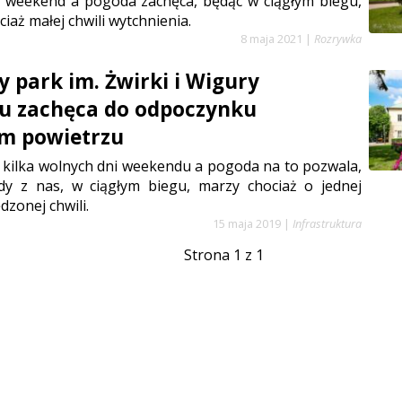
a weekend a pogoda zachęca, będąc w ciągłym biegu,
iaż małej chwili wytchnienia.
8 maja 2021
|
Rozrywka
 park im. Żwirki i Wigury
u zachęca do odpoczynku
m powietrzu
 kilka wolnych dni weekendu a pogoda na to pozwala,
dy z nas, w ciągłym biegu, marzy chociaż o jednej
dzonej chwili.
15 maja 2019
|
Infrastruktura
Strona 1 z 1