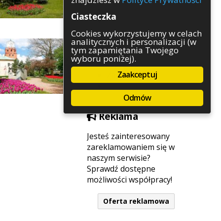
Rozrywka
Ciasteczka
Służby
Sport
Cookies wykorzystujemy w celach
analitycznych i personalizacji (w
Środowisko
tym zapamiętania Twojego
Szkolnictwo
wyboru poniżej).
Wydarzenia
Zaakceptuj
Zapowiedzi
Zdrowie
Odmów
Reklama
Jesteś zainteresowany
zareklamowaniem się w
naszym serwisie?
Sprawdź dostępne
możliwości współpracy!
Oferta reklamowa