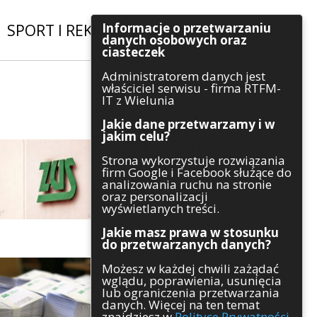
Informacje o przetwarzaniu
SPORT I REKREACJA
|
INWESTYCJE
danych osobowych oraz
ciasteczek
Administratorem danych jest
Szukaj
właściciel serwisu - firma RTFM-
IT z Wielunia
Jakie dane przetwarzamy i w
jakim celu?
Kategorie
Strona wykorzystuje rozwiązania
firm Google i Facebook służące do
Architektura
analizowania ruchu na stronie
Gospodarka
oraz personalizacji
Handel
wyświetlanych treści.
Infrastruktura
Jakie masz prawa w stosunku
Komunikaty
do przetwarzanych danych?
Kultura
Możesz w każdej chwili zażądać
Polityka
wglądu, poprawienia, usunięcia
Pozostałe
lub ograniczenia przetwarzania
Psychologia
danych. Więcej na ten temat
Rolnictwo
znajdziesz w
Polityce Prywatności