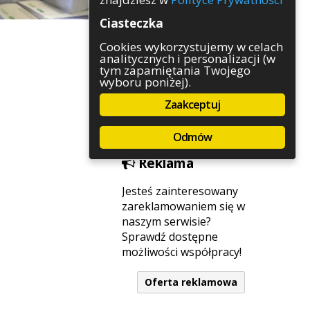
Rozrywka
Ciasteczka
Służby
Sport
Cookies wykorzystujemy w celach
analitycznych i personalizacji (w
Środowisko
tym zapamiętania Twojego
Szkolnictwo
wyboru poniżej).
Wydarzenia
Zaakceptuj
Zapowiedzi
Zdrowie
Odmów
Reklama
Jesteś zainteresowany
zareklamowaniem się w
naszym serwisie?
Sprawdź dostępne
możliwości współpracy!
Oferta reklamowa