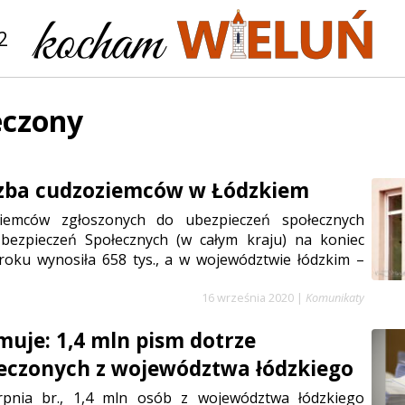
2
eczony
czba cudzoziemców w Łódzkiem
ziemców zgłoszonych do ubezpieczeń społecznych
bezpieczeń Społecznych (w całym kraju) na koniec
roku wynosiła 658 tys., a w województwie łódzkim –
16 września 2020
|
Komunikaty
muje: 1,4 mln pism dotrze
eczonych z województwa łódzkiego
rpnia br., 1,4 mln osób z województwa łódzkiego