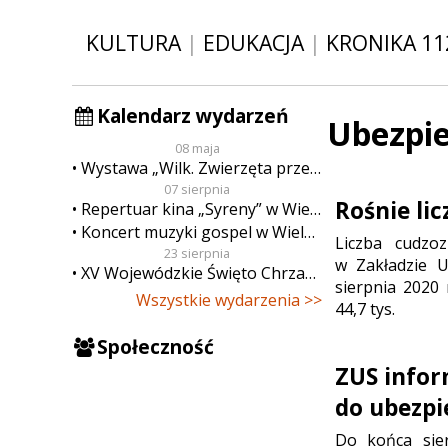
KULTURA
|
EDUKACJA
|
KRONIKA 11
Kalendarz wydarzeń
Ubezpi
08 maja
Wystawa „Wilk. Zwierzęta przeklęte”
07 sierpnia
Rośnie li
Repertuar kina „Syreny” w Wieluniu w dn. od 7 do 13 sierpnia
Koncert muzyki gospel w Wieluniu
Liczba cudzo
23 sierpnia
w Zakładzie U
XV Wojewódzkie Święto Chrzanu
sierpnia 2020 
Wszystkie wydarzenia >>
44,7 tys.
Społeczność
ZUS infor
do ubezpi
Do końca sie