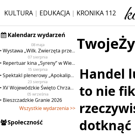
KULTURA
|
EDUKACJA
|
KRONIKA 112
Kalendarz wydarzeń
TwojeŻy
08 maja
Wystawa „Wilk. Zwierzęta przeklęte”
07 sierpnia
Repertuar kina „Syreny” w Wieluniu w dn. od 7 do 13 sierpnia
Handel 
15 sierpnia
Spektakl plenerowy „Apokalipsa”
23 sierpnia
to nie fi
XV Wojewódzkie Święto Chrzanu
05 września
Bieszczadzkie Granie 2026
rzeczywi
Wszystkie wydarzenia >>
dotknąć
Społeczność