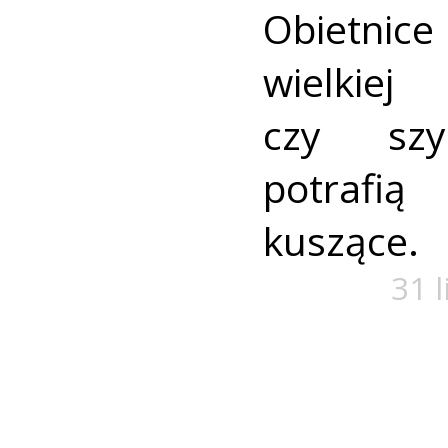
Obietnic
wielk
czy szy
potraf
kuszące.
31 