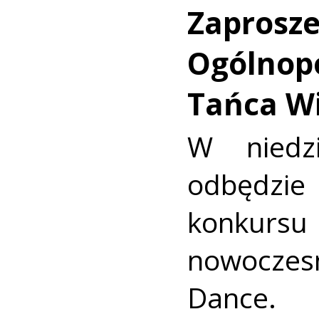
Zaprosze
Ogólnopo
Tańca W
W niedz
odbędzie 
konku
nowocze
Dance.