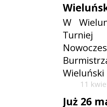
Wieluńsk
W Wielun
Turn
Nowocze
Burmist
Wieluński
11 kwie
Już 26 m