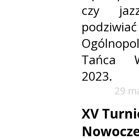
czy ja
podziwi
Ogólnopo
Tańca W
2023.
29 m
XV Turni
Nowocze