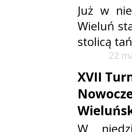
Już w nie
Wieluń st
stolicą t
22 m
XVII Tur
Nowocze
Wieluńsk
W niedz