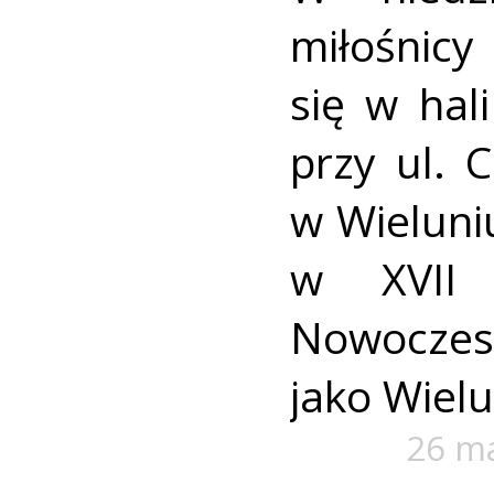
miłośnicy
się w hal
przy ul. 
w Wieluniu
w XVII 
Nowocze
jako Wiel
26 m