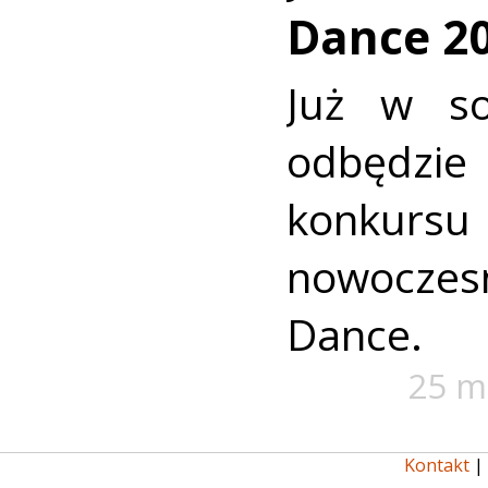
Dance 2
Już w so
odbędzie 
konku
nowocze
Dance.
25 m
Kontakt
|