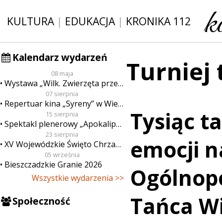
KULTURA
|
EDUKACJA
|
KRONIKA 112
Kalendarz wydarzeń
Turniej
08 maja
Wystawa „Wilk. Zwierzęta przeklęte”
07 sierpnia
Repertuar kina „Syreny” w Wieluniu w dn. od 7 do 13 sierpnia
Tysiąc t
15 sierpnia
Spektakl plenerowy „Apokalipsa”
23 sierpnia
emocji n
XV Wojewódzkie Święto Chrzanu
05 września
Bieszczadzkie Granie 2026
Ogólnopo
Wszystkie wydarzenia >>
Tańca W
Społeczność