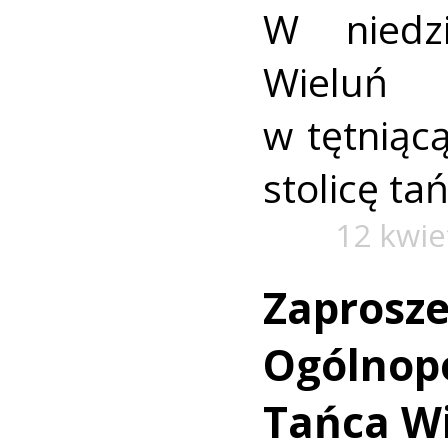
W niedz
Wieluń 
w tętniąc
stolicę t
12 kwie
Zaprosze
Ogólnopo
Tańca W