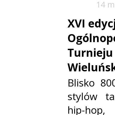
14 m
XVI edyc
Ogólnop
Turnieju
Wieluńs
Blisko 80
stylów t
hip-hop