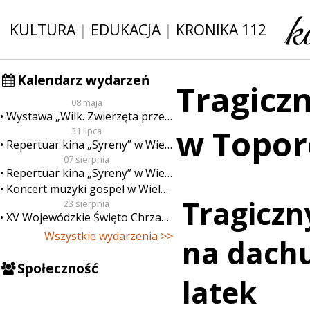
KULTURA
|
EDUKACJA
|
KRONIKA 112
Kalendarz wydarzeń
Tragicz
08 maja
Wystawa „Wilk. Zwierzęta przeklęte”
w Topor
31 lipca
Repertuar kina „Syreny” w Wieluniu w dn. od 31 lipca do 6 sierpnia
07 sierpnia
Repertuar kina „Syreny” w Wieluniu w dn. od 7 do 13 sierpnia
Koncert muzyki gospel w Wieluniu
Tragiczn
23 sierpnia
XV Wojewódzkie Święto Chrzanu
Wszystkie wydarzenia >>
na dachu
Społeczność
latek