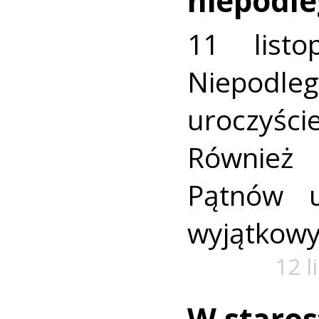
niepodle
11 list
Niepodle
uroczyści
Również
Pątnów u
wyjątkowy
12 l
W staros