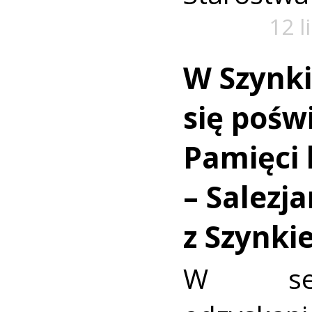
12 l
W Szynki
się pośw
Pamięci 
– Salezj
z Szynki
W set