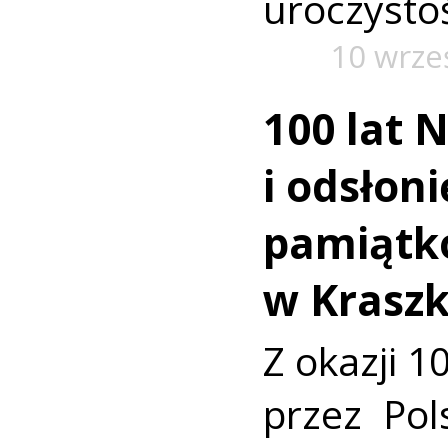
uroczysto
10 wrze
100 lat 
i odsłoni
pamiątk
w Krasz
Z okazji 1
przez Pol