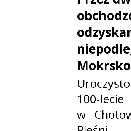
obchodzo
odzyskan
niepodle
Mokrsko
Uroczysto
100-leci
w Chotow
Pieśni 