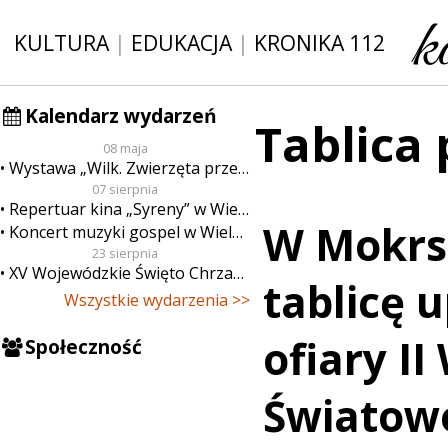
KULTURA
|
EDUKACJA
|
KRONIKA 112
Kalendarz wydarzeń
Tablica
08 maja
Wystawa „Wilk. Zwierzęta przeklęte”
07 sierpnia
Repertuar kina „Syreny” w Wieluniu w dn. od 7 do 13 sierpnia
W Mokrs
Koncert muzyki gospel w Wieluniu
23 sierpnia
XV Wojewódzkie Święto Chrzanu
tablicę 
Wszystkie wydarzenia >>
ofiary II
Społeczność
Światowe