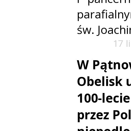
paraf
św. Joachi
17 l
W Pątnow
Obelisk 
100-leci
przez Po