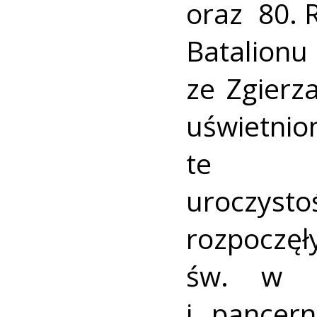
oraz 80. 
Batalio
ze Zgierz
uświe
te w
uroczys
rozpocz
św. w in
i pancer