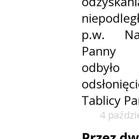
odzyskan
niepodle
p.w. Naj
Panny w
odbyło 
odsłonię
Tablicy P
4 paździ
Przez dw