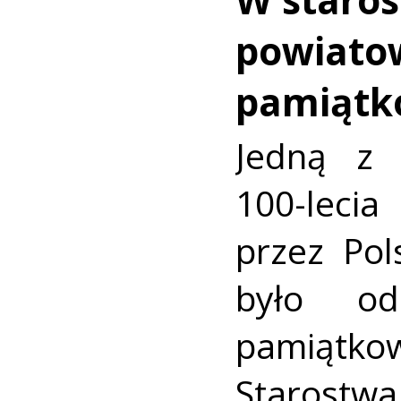
powiato
pamiątk
Jedną z 
100-lec
przez Pol
było ods
pamiąt
Starostwa