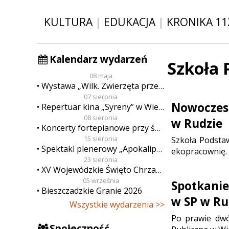
KULTURA
|
EDUKACJA
|
KRONIKA 11
Kalendarz wydarzeń
Szkoła
08 maja
Wystawa „Wilk. Zwierzęta przeklęte”
07 sierpnia
Nowoczes
Repertuar kina „Syreny” w Wieluniu w dn. od 7 do 13 sierpnia
08 sierpnia
w Rudzie
Koncerty fortepianowe przy świecach
15 sierpnia
Szkoła Podsta
Spektakl plenerowy „Apokalipsa”
ekopracownię.
23 sierpnia
XV Wojewódzkie Święto Chrzanu
05 września
Spotkani
Bieszczadzkie Granie 2026
w SP w Ru
Wszystkie wydarzenia >>
Po prawie dwó
Społeczność