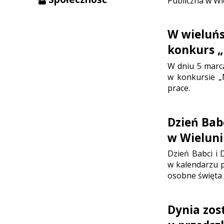
Publiczna w Wie
W wieluń
konkurs „
W dniu 5 marc
w konkursie „
prace.
Dzień Babc
w Wielun
Dzień Babci i 
w kalendarzu p
osobne święta 
Dynia zos