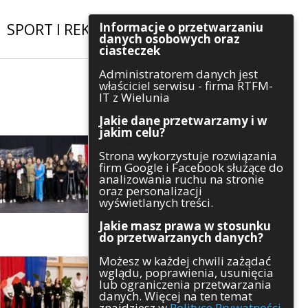
Informacje o przetwarzaniu
SPORT I REKREACJA
|
INWESTYCJE
danych osobowych oraz
ciasteczek
Administratorem danych jest
Szukaj
właściciel serwisu - firma RTFM-
IT z Wielunia
Jakie dane przetwarzamy i w
jakim celu?
Kategorie
Strona wykorzystuje rozwiązania
firm Google i Facebook służące do
Architektura
analizowania ruchu na stronie
Gospodarka
oraz personalizacji
Handel
wyświetlanych treści.
Infrastruktura
Jakie masz prawa w stosunku
Komunikaty
do przetwarzanych danych?
Kultura
Możesz w każdej chwili zażądać
Polityka
wglądu, poprawienia, usunięcia
Pozostałe
lub ograniczenia przetwarzania
Psychologia
danych. Więcej na ten temat
Rolnictwo
znajdziesz w
Polityce Prywatności