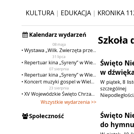
KULTURA
|
EDUKACJA
|
KRONIKA 11
Kalendarz wydarzeń
Szkoła
08 maja
Wystawa „Wilk. Zwierzęta przeklęte”
31 lipca
Święto Ni
Repertuar kina „Syreny” w Wieluniu w dn. od 31 lipca do 6 sierpnia
07 sierpnia
w dźwięka
Repertuar kina „Syreny” w Wieluniu w dn. od 7 do 13 sierpnia
Koncert muzyki gospel w Wieluniu
W piątek, 8 lis
szczególnej
23 sierpnia
XV Wojewódzkie Święto Chrzanu
Niepodległości
Wszystkie wydarzenia >>
Święto Nie
Społeczność
do hymnu”