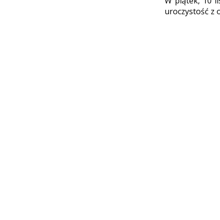
W piątek, 10 l
uroczystość z 