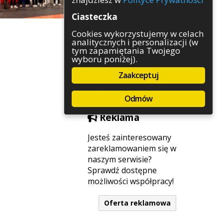
Rozrywka
Ciasteczka
Służby
Sport
Cookies wykorzystujemy w celach
analitycznych i personalizacji (w
Środowisko
tym zapamiętania Twojego
Szkolnictwo
wyboru poniżej).
Wydarzenia
Zaakceptuj
Zapowiedzi
Zdrowie
Odmów
Reklama
Jesteś zainteresowany
zareklamowaniem się w
naszym serwisie?
Sprawdź dostępne
możliwości współpracy!
Oferta reklamowa