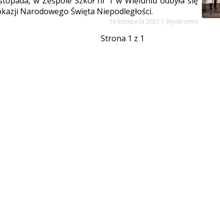
istopada, w Zespole Szkół nr 1 w Wieluniu odbyła się
okazji Narodowego Święta Niepodległości.
16 listopada 2023
|
Wydarzenia
Strona 1 z 1