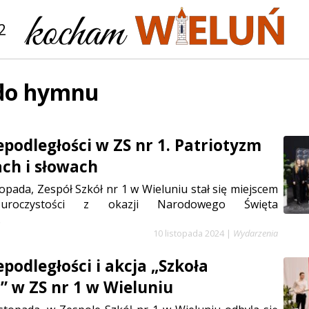
2
 do hymnu
epodległości w ZS nr 1. Patriotyzm
ch i słowach
topada, Zespół Szkół nr 1 w Wieluniu stał się miejscem
 uroczystości z okazji Narodowego Święta
.
10 listopada 2024
|
Wydarzenia
podległości i akcja „Szkoła
 w ZS nr 1 w Wieluniu