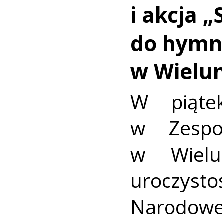
i akcja „
do hymnu
w Wielu
W piątek
w Zespo
w Wielu
uroczys
Narodo