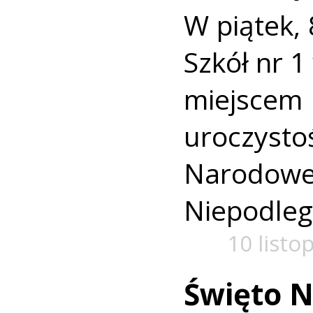
W piątek, 
Szkół nr 1
miejsce
uroczys
Narodo
Niepodległ
10 listo
Święto N