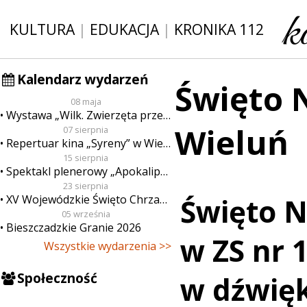
KULTURA
|
EDUKACJA
|
KRONIKA 112
Kalendarz wydarzeń
Święto N
08 maja
Wystawa „Wilk. Zwierzęta przeklęte”
Wieluń
07 sierpnia
Repertuar kina „Syreny” w Wieluniu w dn. od 7 do 13 sierpnia
15 sierpnia
Spektakl plenerowy „Apokalipsa”
23 sierpnia
XV Wojewódzkie Święto Chrzanu
Święto N
05 września
Bieszczadzkie Granie 2026
w ZS nr 
Wszystkie wydarzenia >>
Społeczność
w dźwięk