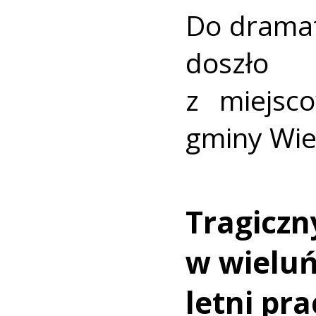
Do drama
doszł
z miejsc
gminy Wie
Tragicz
w wieluńs
letni pr