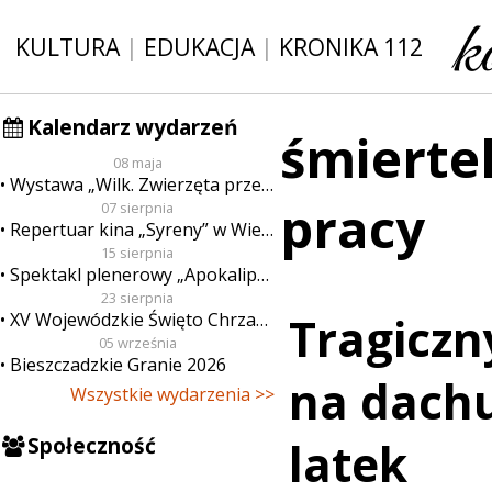
KULTURA
|
EDUKACJA
|
KRONIKA 112
Kalendarz wydarzeń
śmierte
08 maja
Wystawa „Wilk. Zwierzęta przeklęte”
pracy
07 sierpnia
Repertuar kina „Syreny” w Wieluniu w dn. od 7 do 13 sierpnia
15 sierpnia
Spektakl plenerowy „Apokalipsa”
23 sierpnia
XV Wojewódzkie Święto Chrzanu
Tragiczn
05 września
Bieszczadzkie Granie 2026
na dachu
Wszystkie wydarzenia >>
Społeczność
latek