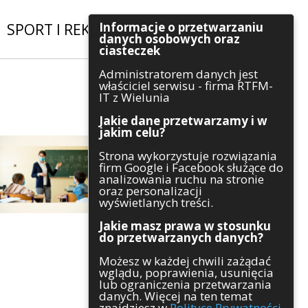
Informacje o przetwarzaniu
SPORT I REKREACJA
|
INWESTYCJE
danych osobowych oraz
ciasteczek
Administratorem danych jest
Szukaj
właściciel serwisu - firma RTFM-
IT z Wielunia
Jakie dane przetwarzamy i w
jakim celu?
Kategorie
Strona wykorzystuje rozwiązania
firm Google i Facebook służące do
Architektura
analizowania ruchu na stronie
Gospodarka
oraz personalizacji
Handel
wyświetlanych treści.
Infrastruktura
Jakie masz prawa w stosunku
Komunikaty
do przetwarzanych danych?
Kultura
Możesz w każdej chwili zażądać
Polityka
wglądu, poprawienia, usunięcia
Pozostałe
lub ograniczenia przetwarzania
Psychologia
danych. Więcej na ten temat
Rolnictwo
znajdziesz w
Polityce Prywatności