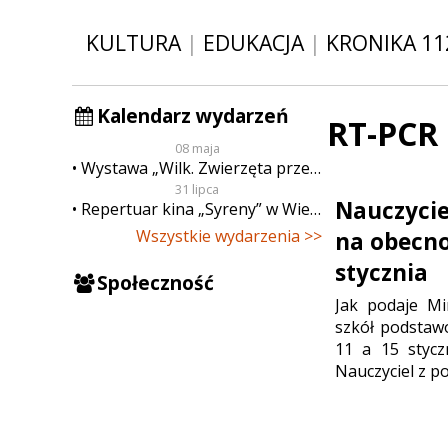
KULTURA
|
EDUKACJA
|
KRONIKA 11
Kalendarz wydarzeń
RT-PCR
08 maja
Wystawa „Wilk. Zwierzęta przeklęte”
31 lipca
Nauczyciel
Repertuar kina „Syreny” w Wieluniu w dn. od 31 lipca do 6 sierpnia
Wszystkie wydarzenia >>
na obecno
stycznia
Społeczność
Jak podaje Min
szkół podstaw
11 a 15 stycz
Nauczyciel z p