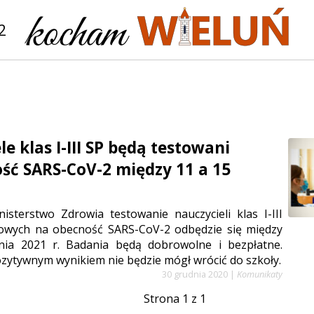
2
e klas I-III SP będą testowani
ść SARS-CoV-2 między 11 a 15
isterstwo Zdrowia testowanie nauczycieli klas I-III
owych na obecność SARS-CoV-2 odbędzie się między
nia 2021 r. Badania będą dobrowolne i bezpłatne.
ozytywnym wynikiem nie będzie mógł wrócić do szkoły.
30 grudnia 2020
|
Komunikaty
Strona 1 z 1