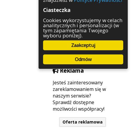
Rozrywka
Ciasteczka
Służby
Sport
Cookies wykorzystujemy w celach
analitycznych i personalizacji (w
Środowisko
tym zapamiętania Twojego
Szkolnictwo
wyboru poniżej).
Wydarzenia
Zaakceptuj
Zapowiedzi
Zdrowie
Odmów
Reklama
Jesteś zainteresowany
zareklamowaniem się w
naszym serwisie?
Sprawdź dostępne
możliwości współpracy!
Oferta reklamowa