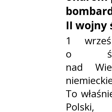
bombar
II wojny
1 wrześ
o świ
nad Wiel
niemiec
To właśni
Polski,