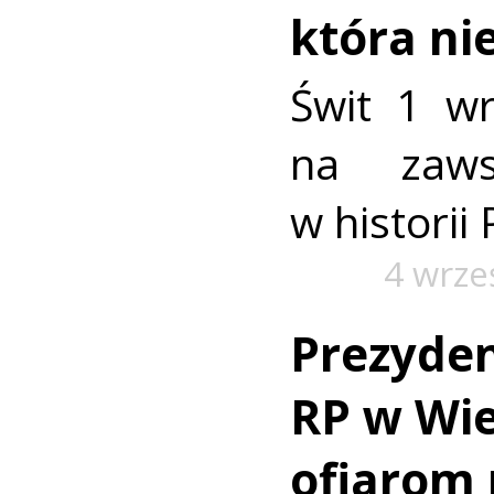
która ni
Świt 1 w
na zaws
w historii 
4 wrze
Prezyde
RP w Wie
ofiarom 