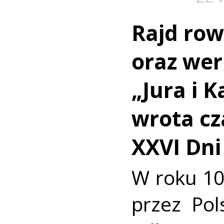
Rajd ro
oraz we
„Jura i 
wrota cz
XXVI Dni
W roku 10
przez Pol