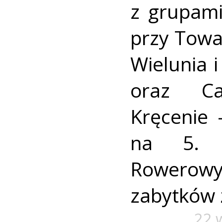
z grupami:
przy Towar
Wielunia 
oraz Ca
Kręcenie 
na 5. 
Rower
zabytków 
22 