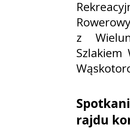
Rekreacy
Rowerow
z Wielu
Szlakiem W
Wąskotor
Spotkani
rajdu k