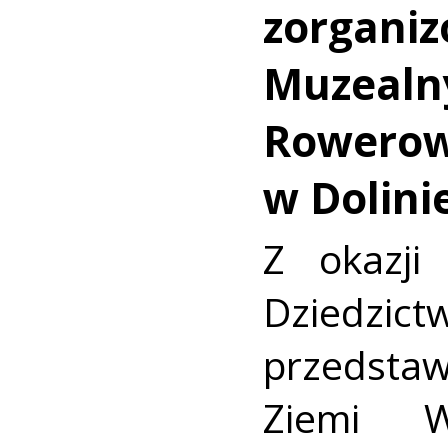
zorganiz
Muzealn
Rowerow
w Dolini
Z okazji
Dziedzi
przedst
Ziemi W