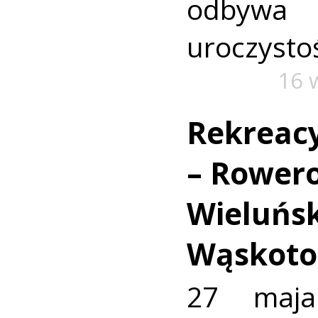
odbyw
uroczystoś
16 
Rekreacy
– Rower
Wieluńsk
Wąskoto
27 maja