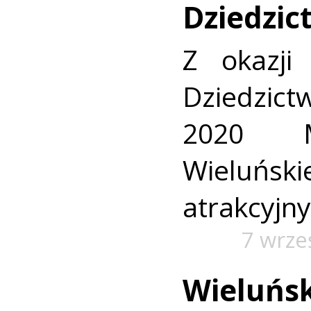
Dziedzic
Z okazji
Dziedzi
2020 M
Wieluńskie
atrakcyjn
7 wrze
Wieluńs