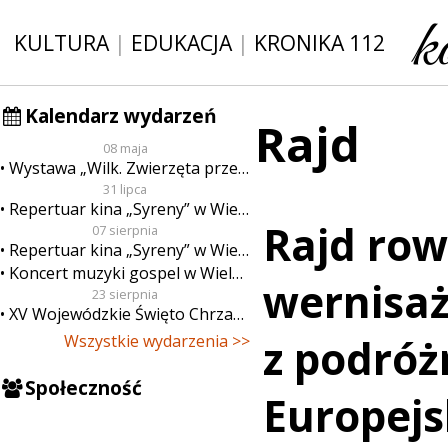
KULTURA
|
EDUKACJA
|
KRONIKA 112
Kalendarz wydarzeń
Rajd
08 maja
Wystawa „Wilk. Zwierzęta przeklęte”
31 lipca
Repertuar kina „Syreny” w Wieluniu w dn. od 31 lipca do 6 sierpnia
Rajd ro
07 sierpnia
Repertuar kina „Syreny” w Wieluniu w dn. od 7 do 13 sierpnia
Koncert muzyki gospel w Wieluniu
wernisaż
23 sierpnia
XV Wojewódzkie Święto Chrzanu
Wszystkie wydarzenia >>
z podróż
Społeczność
Europejs