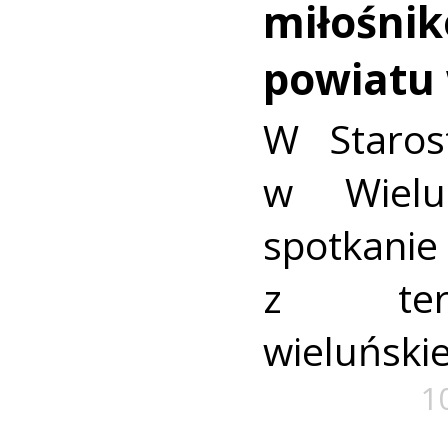
miłośnik
powiatu 
W Staros
w Wielu
spotkani
z ter
wieluński
1