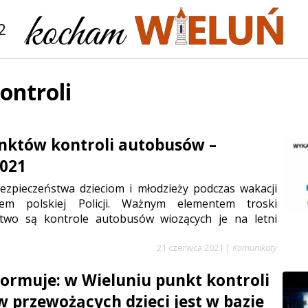
2
ontroli
nktów kontroli autobusów –
2021
ezpieczeństwa dzieciom i młodzieży podczas wakacji
etem polskiej Policji. Ważnym elementem troski
two są kontrole autobusów wiozących je na letni
21 czerwca 2021
|
Komunikaty
nformuje: w Wieluniu punkt kontroli
 przewożących dzieci jest w bazie