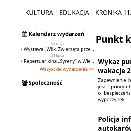
KULTURA
|
EDUKACJA
|
KRONIKA 11
Kalendarz wydarzeń
Punkt k
08 maja
Wystawa „Wilk. Zwierzęta przeklęte”
31 lipca
Wykaz pu
Repertuar kina „Syreny” w Wieluniu w dn. od 31 lipca do 6 sierpnia
Wszystkie wydarzenia >>
wakacje 
Zapewnienie b
Społeczność
jest prioryt
o bezpieczeńs
wypoczynek.
Policja i
autokarów