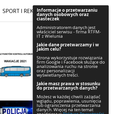
Informacje o przetwarzaniu
SPORT I REKREACJA
|
INWESTYCJE
danych osobowych oraz
ciasteczek
Administratorem danych jest
Szukaj
właściciel serwisu - firma RTFM-
IT z Wielunia
Jakie dane przetwarzamy i w
jakim celu?
Kategorie
Strona wykorzystuje rozwiązania
firm Google i Facebook służące do
Architektura
analizowania ruchu na stronie
Gospodarka
oraz personalizacji
Handel
wyświetlanych treści.
Infrastruktura
Jakie masz prawa w stosunku
Komunikaty
do przetwarzanych danych?
Kultura
Możesz w każdej chwili zażądać
Polityka
wglądu, poprawienia, usunięcia
Pozostałe
lub ograniczenia przetwarzania
Psychologia
danych. Więcej na ten temat
Rolnictwo
znajdziesz w
Polityce Prywatności