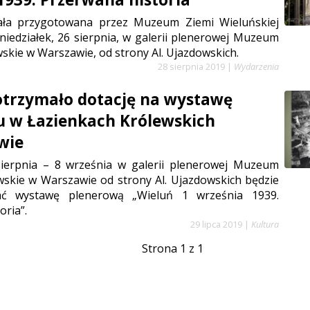
ała przygotowana przez Muzeum Ziemi Wieluńskiej
niedziałek, 26 sierpnia, w galerii plenerowej Muzeum
wskie w Warszawie, od strony Al. Ujazdowskich.
28 sierpnia 2019
|
Wydarzenia
trzymało dotację na wystawę
u w Łazienkach Królewskich
wie
ierpnia – 8 września w galerii plenerowej Muzeum
wskie w Warszawie od strony Al. Ujazdowskich będzie
ć wystawę plenerową „Wieluń 1 września 1939.
oria”.
29 lipca 2019
|
Kultura
Strona 1 z 1