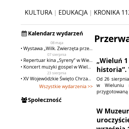
KULTURA
|
EDUKACJA
|
KRONIKA 11
Kalendarz wydarzeń
Przerwa
08 maja
Wystawa „Wilk. Zwierzęta przeklęte”
07 sierpnia
„Wieluń 1
Repertuar kina „Syreny” w Wieluniu w dn. od 7 do 13 sierpnia
Koncert muzyki gospel w Wieluniu
historia”
23 sierpnia
XV Wojewódzkie Święto Chrzanu
Od 26 sierpnia
w Wieluniu 
Wszystkie wydarzenia >>
przygotowaną 
Społeczność
W Muzeum
uroczyści
września 