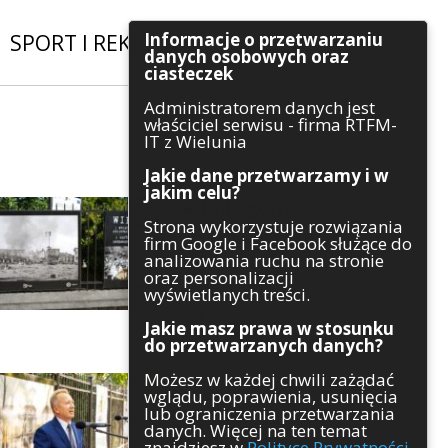
Informacje o przetwarzaniu
SPORT I REKREACJA
|
INWESTYCJE
danych osobowych oraz
ciasteczek
Administratorem danych jest
Szukaj
właściciel serwisu - firma RTFM-
IT z Wielunia
Jakie dane przetwarzamy i w
jakim celu?
Kategorie
Strona wykorzystuje rozwiązania
firm Google i Facebook służące do
Architektura
analizowania ruchu na stronie
Gospodarka
oraz personalizacji
Handel
wyświetlanych treści.
Infrastruktura
Jakie masz prawa w stosunku
Komunikaty
do przetwarzanych danych?
Kultura
Możesz w każdej chwili zażądać
Polityka
wglądu, poprawienia, usunięcia
Pozostałe
lub ograniczenia przetwarzania
Psychologia
danych. Więcej na ten temat
Rolnictwo
znajdziesz w
Polityce Prywatności