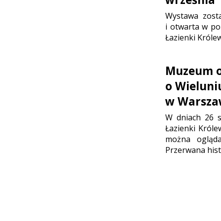
Wystawa zost
i otwarta w po
Łazienki Króle
Muzeum o
o Wieluni
w Warsza
W dniach 26 s
Łazienki Króle
można ogląda
Przerwana hist