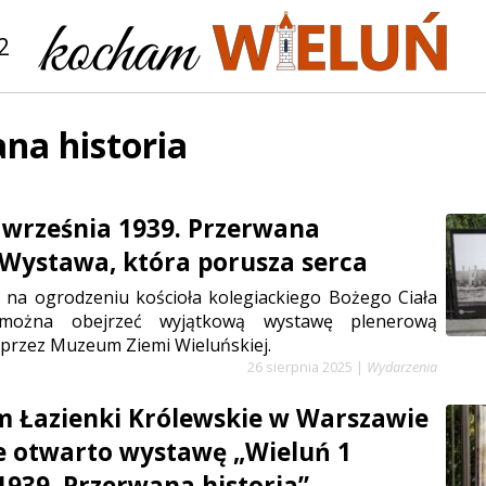
2
na historia
 września 1939. Przerwana
. Wystawa, która porusza serca
 na ogrodzeniu kościoła kolegiackiego Bożego Ciała
można obejrzeć wyjątkową wystawę plenerową
przez Muzeum Ziemi Wieluńskiej.
26 sierpnia 2025
|
Wydarzenia
 Łazienki Królewskie w Warszawie
e otwarto wystawę „Wieluń 1
1939. Przerwana historia”