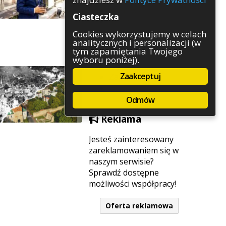
Rozrywka
Ciasteczka
Służby
Sport
Cookies wykorzystujemy w celach
analitycznych i personalizacji (w
Środowisko
tym zapamiętania Twojego
Szkolnictwo
wyboru poniżej).
Wydarzenia
Zaakceptuj
Zapowiedzi
Zdrowie
Odmów
Reklama
Jesteś zainteresowany
zareklamowaniem się w
naszym serwisie?
Sprawdź dostępne
możliwości współpracy!
Oferta reklamowa