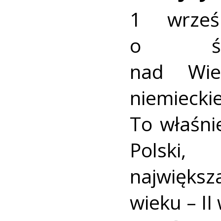
1 wrześ
o świ
nad Wiel
niemiec
To właśni
Polski,
najwięk
wieku – II