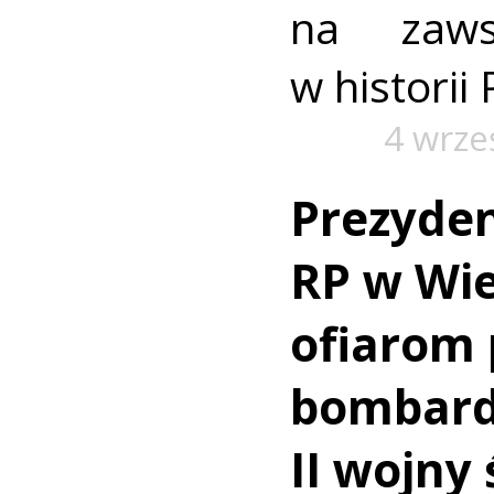
na zaws
w historii 
4 wrze
Prezyde
RP w Wie
ofiarom 
bombar
II wojny