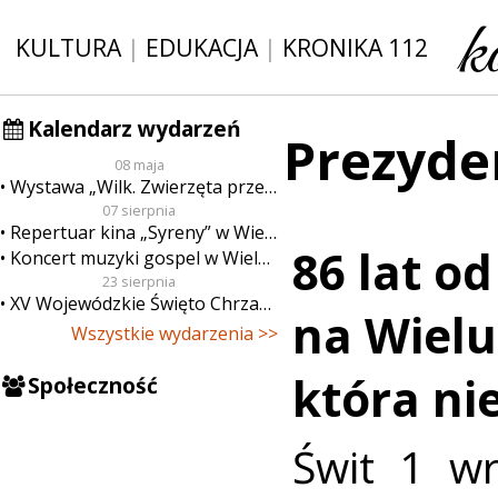
KULTURA
|
EDUKACJA
|
KRONIKA 112
Kalendarz wydarzeń
Prezyde
08 maja
Wystawa „Wilk. Zwierzęta przeklęte”
07 sierpnia
Repertuar kina „Syreny” w Wieluniu w dn. od 7 do 13 sierpnia
86 lat o
Koncert muzyki gospel w Wieluniu
23 sierpnia
XV Wojewódzkie Święto Chrzanu
na Wielu
Wszystkie wydarzenia >>
która ni
Społeczność
Świt 1 w