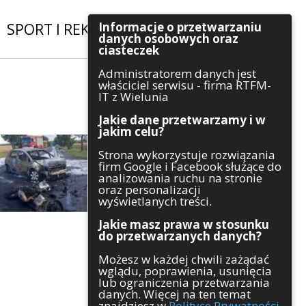
Informacje o przetwarzaniu
SPORT I REKREACJA
|
INWESTYCJE
danych osobowych oraz
ciasteczek
Administratorem danych jest
Szukaj
właściciel serwisu - firma RTFM-
IT z Wielunia
Jakie dane przetwarzamy i w
jakim celu?
Kategorie
Strona wykorzystuje rozwiązania
firm Google i Facebook służące do
Architektura
analizowania ruchu na stronie
Gospodarka
oraz personalizacji
Handel
wyświetlanych treści.
Infrastruktura
Jakie masz prawa w stosunku
Komunikaty
do przetwarzanych danych?
Kultura
Możesz w każdej chwili zażądać
Polityka
wglądu, poprawienia, usunięcia
Pozostałe
lub ograniczenia przetwarzania
Psychologia
danych. Więcej na ten temat
Rolnictwo
znajdziesz w
Polityce Prywatności