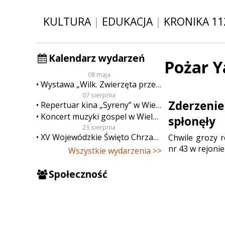
KULTURA
|
EDUKACJA
|
KRONIKA 11
Kalendarz wydarzeń
Pożar 
08 maja
Wystawa „Wilk. Zwierzęta przeklęte”
07 sierpnia
Zderzenie
Repertuar kina „Syreny” w Wieluniu w dn. od 7 do 13 sierpnia
Koncert muzyki gospel w Wieluniu
spłonęły
23 sierpnia
XV Wojewódzkie Święto Chrzanu
Chwile grozy r
nr 43 w rejoni
Wszystkie wydarzenia >>
Społeczność