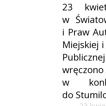
23 kwie
w Świato
i Praw Aut
Miejskiej 
Publicz
wręczono
w konk
do Stumil
23 kwie