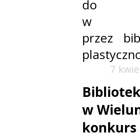
do 
w org
przez bib
plastyczno
7 kwie
Bibliote
w Wielun
konkurs 