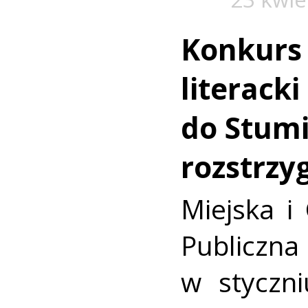
Konkurs 
literack
do Stumi
rozstrzy
Miejska i
Publicz
w styczni