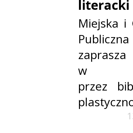
literacki
Miejska i
Publicz
zaprasza 
w org
przez bib
plastyczno
1