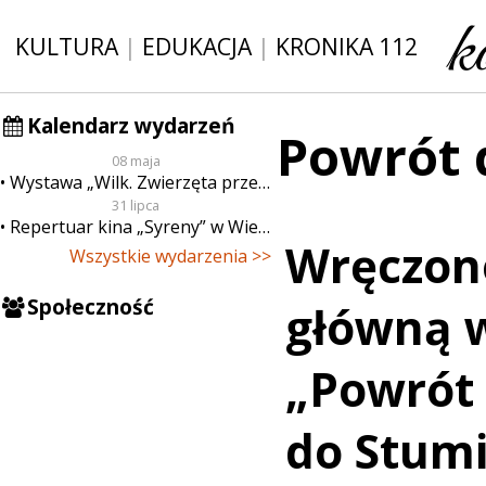
KULTURA
|
EDUKACJA
|
KRONIKA 112
Kalendarz wydarzeń
Powrót 
08 maja
Wystawa „Wilk. Zwierzęta przeklęte”
31 lipca
Repertuar kina „Syreny” w Wieluniu w dn. od 31 lipca do 6 sierpnia
Wręczon
Wszystkie wydarzenia >>
Społeczność
główną 
„Powrót
do Stum