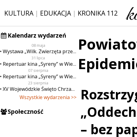
KULTURA
|
EDUKACJA
|
KRONIKA 112
Kalendarz wydarzeń
Powiato
08 maja
Wystawa „Wilk. Zwierzęta przeklęte”
Epidemi
31 lipca
Repertuar kina „Syreny” w Wieluniu w dn. od 31 lipca do 6 sierpnia
07 sierpnia
Repertuar kina „Syreny” w Wieluniu w dn. od 7 do 13 sierpnia
23 sierpnia
XV Wojewódzkie Święto Chrzanu
Rozstrzy
Wszystkie wydarzenia >>
„Oddech
Społeczność
– bez pa