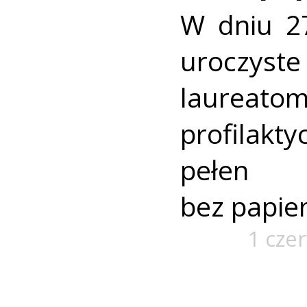
W dniu 2
uroczyste
laurea
profilak
pełen
bez papier
1 cze