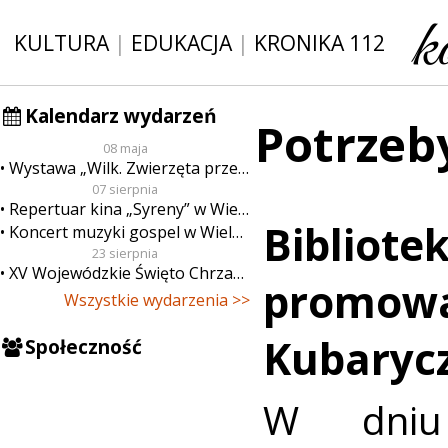
KULTURA
|
EDUKACJA
|
KRONIKA 112
Kalendarz wydarzeń
Potrzeby
08 maja
Wystawa „Wilk. Zwierzęta przeklęte”
07 sierpnia
Repertuar kina „Syreny” w Wieluniu w dn. od 7 do 13 sierpnia
Bibliote
Koncert muzyki gospel w Wieluniu
23 sierpnia
XV Wojewódzkie Święto Chrzanu
promowa
Wszystkie wydarzenia >>
Kubarycz
Społeczność
W dniu