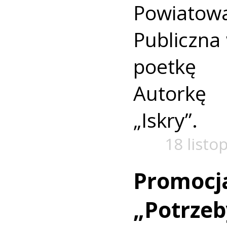
Powiato
Publiczna 
poetkę 
Autorkę
„Iskry”.
18 listo
Promocj
„Potrzeb