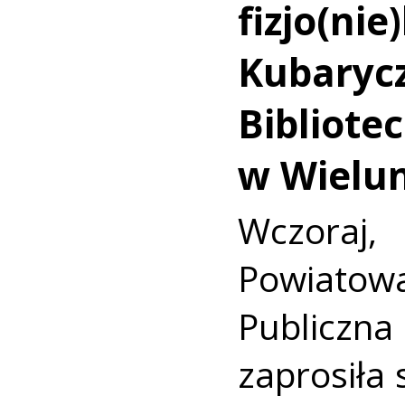
fizjo(nie
Kubaryc
Bibliote
w Wielu
Wczora
Powiato
Publicz
zaprosiła 