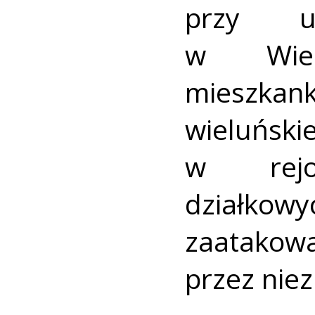
przy ul
w Wielu
mieszk
wieluńsk
w rejo
działk
zaatakow
przez nie