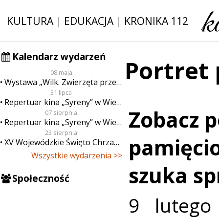
KULTURA
|
EDUKACJA
|
KRONIKA 112
Kalendarz wydarzeń
Portret
08 maja
Wystawa „Wilk. Zwierzęta przeklęte”
31 lipca
Repertuar kina „Syreny” w Wieluniu w dn. od 31 lipca do 6 sierpnia
Zobacz p
07 sierpnia
Repertuar kina „Syreny” w Wieluniu w dn. od 7 do 13 sierpnia
23 sierpnia
pamięcio
XV Wojewódzkie Święto Chrzanu
Wszystkie wydarzenia >>
szuka sp
Społeczność
9 lutego