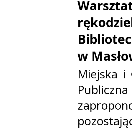
Warszta
rękodziel
Bibliote
w Masło
Miejska i
Publicz
zapropo
pozostając