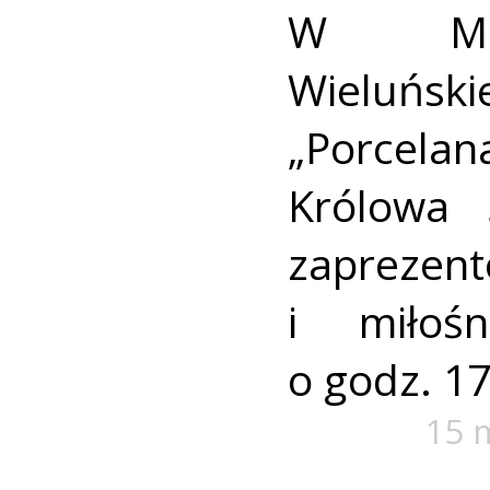
W Muz
Wieluński
„Porcela
Królowa S
zaprezen
i miłoś
o godz. 17
15 