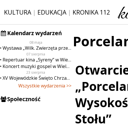
KULTURA
|
EDUKACJA
|
KRONIKA 112
Kalendarz wydarzeń
Porcela
08 maja
Wystawa „Wilk. Zwierzęta przeklęte”
07 sierpnia
Repertuar kina „Syreny” w Wieluniu w dn. od 7 do 13 sierpnia
Otwarci
Koncert muzyki gospel w Wieluniu
23 sierpnia
XV Wojewódzkie Święto Chrzanu
„Porcela
Wszystkie wydarzenia >>
Wysokoś
Społeczność
Stołu”