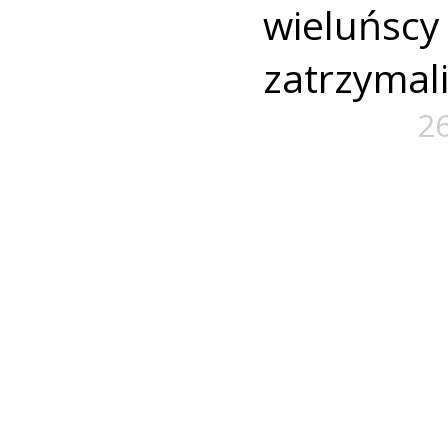
wieluńs
zatrzymal
26