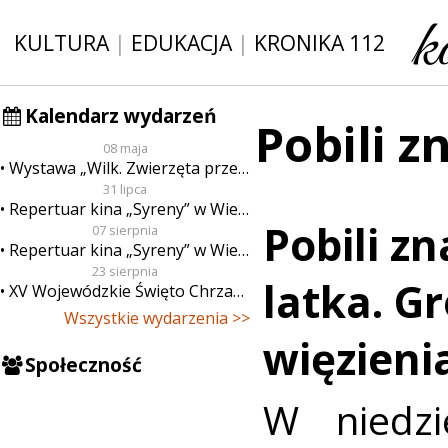
KULTURA
|
EDUKACJA
|
KRONIKA 112
Kalendarz wydarzeń
Pobili 
08 maja
Wystawa „Wilk. Zwierzęta przeklęte”
31 lipca
Repertuar kina „Syreny” w Wieluniu w dn. od 31 lipca do 6 sierpnia
Pobili z
07 sierpnia
Repertuar kina „Syreny” w Wieluniu w dn. od 7 do 13 sierpnia
23 sierpnia
latka. Gr
XV Wojewódzkie Święto Chrzanu
Wszystkie wydarzenia >>
więzieni
Społeczność
W niedzi