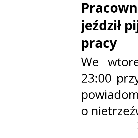
Pracowni
jeździł p
pracy
We wtore
23:00 pr
powiad
o nietrze