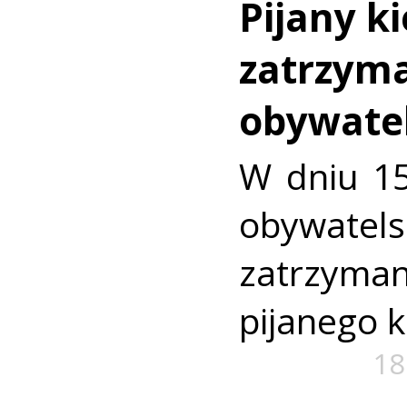
Pijany k
zatrzym
obywatel
W dniu 15
obywat
zatrzym
pijanego 
18