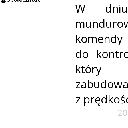
W dniu
mundurow
komend
do kontro
który
zabudowa
z prędkoś
20