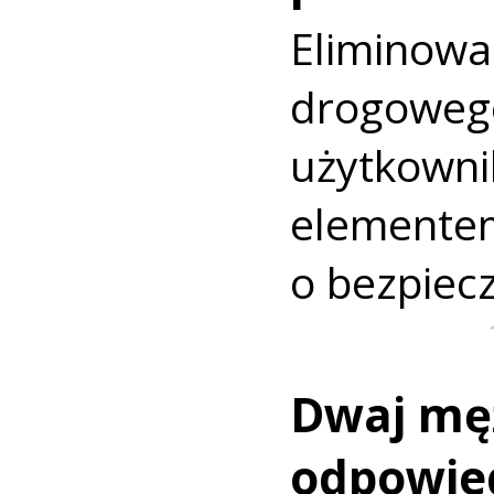
Elimino
drogow
użytkown
elementem
o bezpiec
Dwaj mę
odpowie