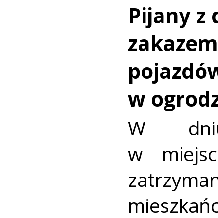
Pijany z
zakazem
pojazdó
w ogrod
W dni
w miejsc
zatrzym
mieszk