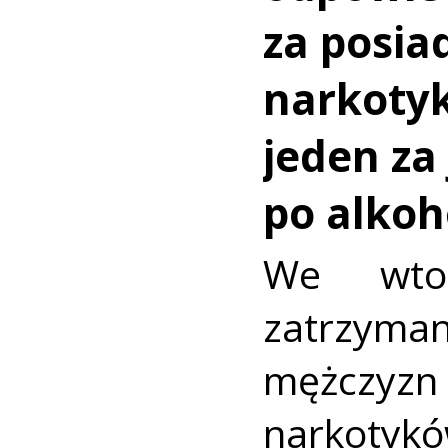
za posia
narkoty
jeden za
po alkoh
We wtor
zatrz
mężczyz
narkotykó