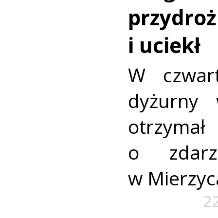
przydroż
i uciekł
W czwart
dyżurny w
otrzym
o zdarz
w Mierzyc
22