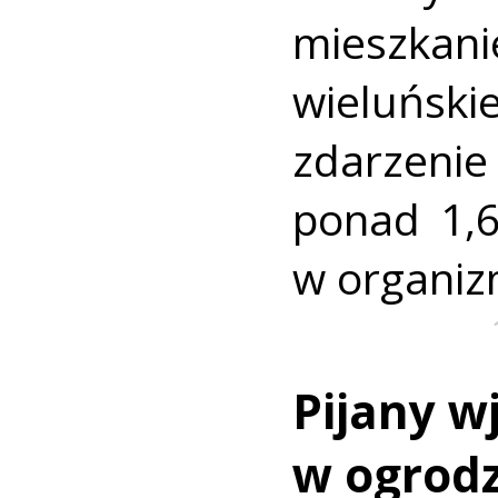
mieszk
wieluńsk
zdarzeni
ponad 1,6
w organiz
Pijany w
w ogrod