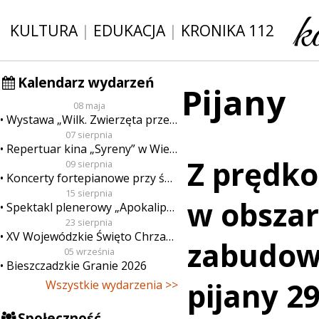
KULTURA
|
EDUKACJA
|
KRONIKA 112
Kalendarz wydarzeń
Pijany
08 maja
Wystawa „Wilk. Zwierzęta przeklęte”
07 sierpnia
Repertuar kina „Syreny” w Wieluniu w dn. od 7 do 13 sierpnia
Z prędko
09 sierpnia
Koncerty fortepianowe przy świecach
15 sierpnia
w obszar
Spektakl plenerowy „Apokalipsa”
23 sierpnia
XV Wojewódzkie Święto Chrzanu
zabudow
05 września
Bieszczadzkie Granie 2026
pijany 29
Wszystkie wydarzenia >>
Społeczność