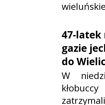
wieluński
47-late
gazie jec
do Wieli
W niedzi
kłobuc
zatrzym