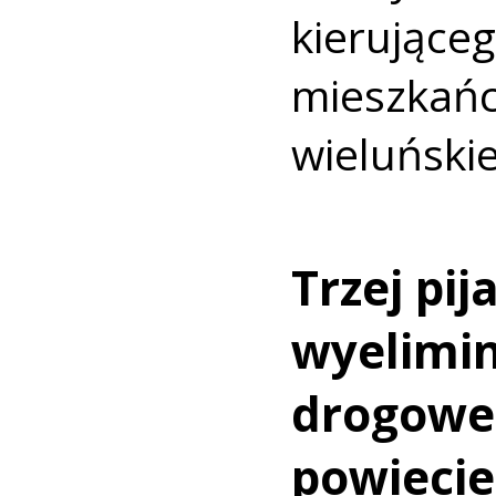
kierując
mieszk
wieluński
Trzej pij
wyelimi
drogowe
powiecie