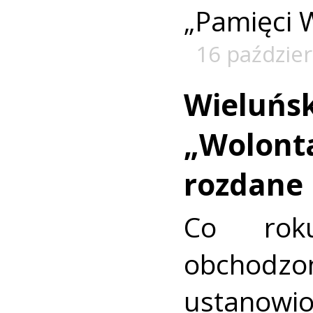
„Pamięci 
16 paździe
Wieluńsk
„Wolonta
rozdane
Co rok
obcho
ustanow