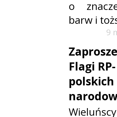
o znacz
barw i toż
9 
Zaprosze
Flagi RP-
polskich
narodow
Wieluń