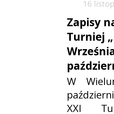
16 listo
Zapisy n
Turniej 
Września
paździer
W Wielu
październ
XXI Tur