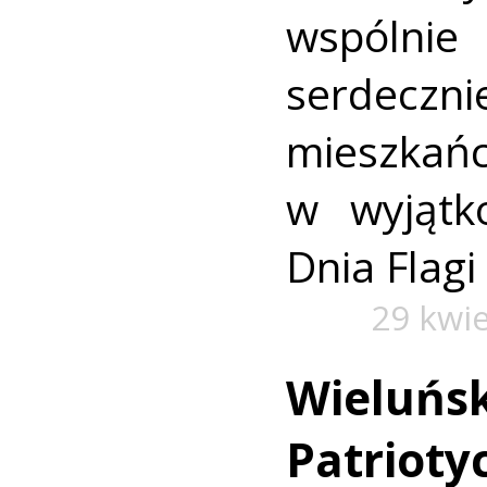
wspólnie
serdecz
mieszka
w wyjątk
Dnia Flagi
29 kwi
Wieluńsk
Patrioty