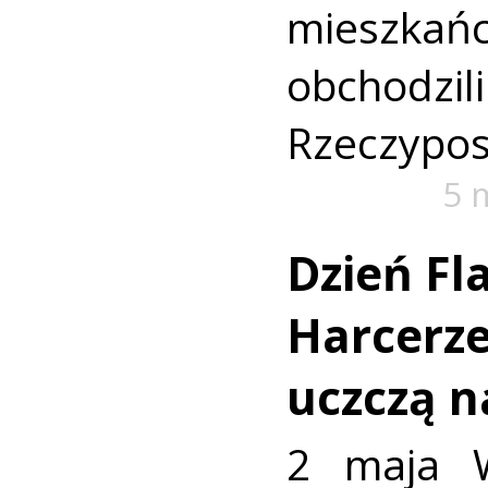
mieszk
obchodz
Rzeczyposp
5 
Dzień Fl
Harcerze
uczczą 
2 maja W