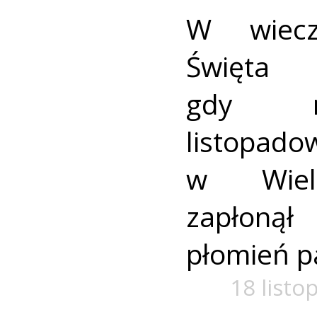
W wiecz
Święta 
gdy mi
listopa
w Wiel
zapłoną
płomień p
18 listo