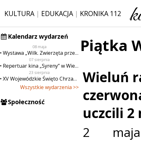
KULTURA
|
EDUKACJA
|
KRONIKA 112
Kalendarz wydarzeń
Piątka 
08 maja
Wystawa „Wilk. Zwierzęta przeklęte”
07 sierpnia
Repertuar kina „Syreny” w Wieluniu w dn. od 7 do 13 sierpnia
Wieluń r
23 sierpnia
XV Wojewódzkie Święto Chrzanu
Wszystkie wydarzenia >>
czerwon
Społeczność
uczcili 2
2 maja