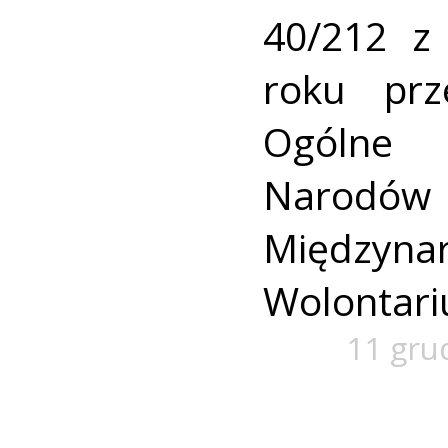
40/212 z
roku prz
Ogólne
Narodów
Międzyn
Wolontari
11 gru