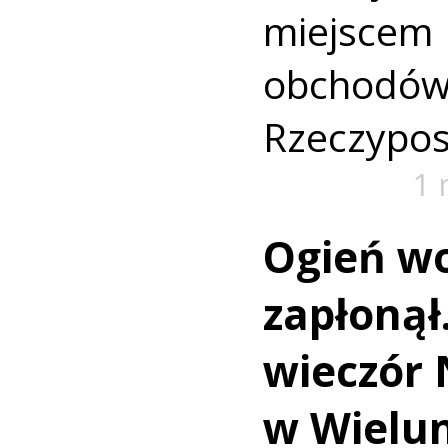
miejsce
obchod
Rzeczyposp
1 
Ogień wo
zapłonął
wieczór 
w Wielu