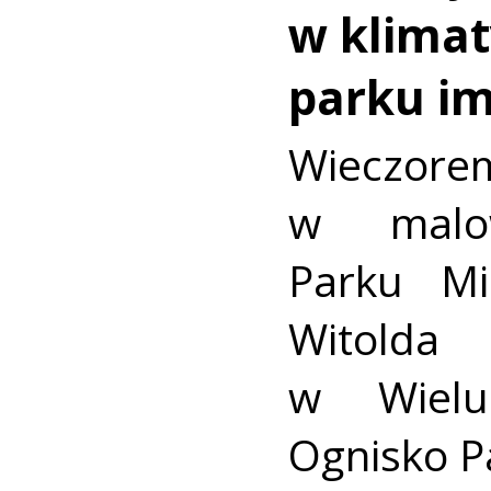
w klimat
parku im
Wieczore
w malow
Parku Mi
Witold
w Wielu
Ognisko P