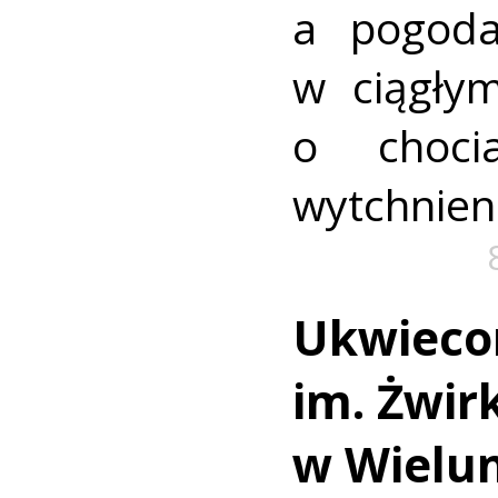
a pogoda
w ciągły
o choci
wytchnien
Ukwieco
im. Żwirk
w Wielun