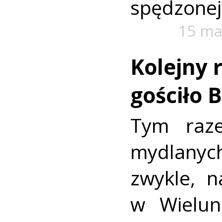
spędzonej 
15 ma
Kolejny 
gościło 
Tym raz
mydlanych
zwykle, 
w Wielun