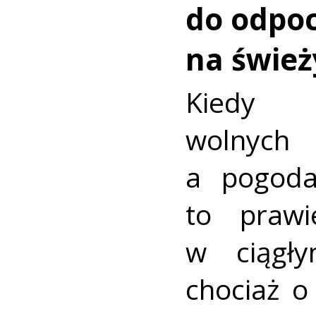
do odpo
na świe
Kiedy n
wolnych
a pogoda
to praw
w ciągł
chociaż o