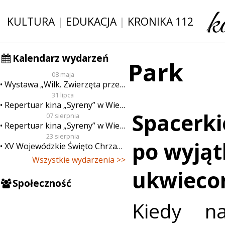
KULTURA
|
EDUKACJA
|
KRONIKA 112
Kalendarz wydarzeń
Park
08 maja
Wystawa „Wilk. Zwierzęta przeklęte”
31 lipca
Repertuar kina „Syreny” w Wieluniu w dn. od 31 lipca do 6 sierpnia
Spacerk
07 sierpnia
Repertuar kina „Syreny” w Wieluniu w dn. od 7 do 13 sierpnia
23 sierpnia
po wyją
XV Wojewódzkie Święto Chrzanu
Wszystkie wydarzenia >>
ukwieco
Społeczność
Kiedy n