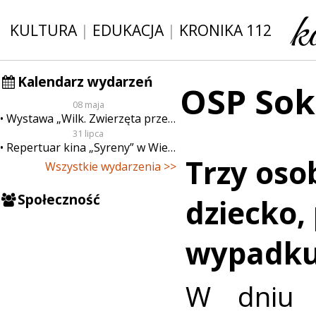
KULTURA
|
EDUKACJA
|
KRONIKA 112
Kalendarz wydarzeń
OSP Sok
08 maja
Wystawa „Wilk. Zwierzęta przeklęte”
31 lipca
Repertuar kina „Syreny” w Wieluniu w dn. od 31 lipca do 6 sierpnia
Trzy oso
Wszystkie wydarzenia >>
Społeczność
dziecko,
wypadku
W dniu 