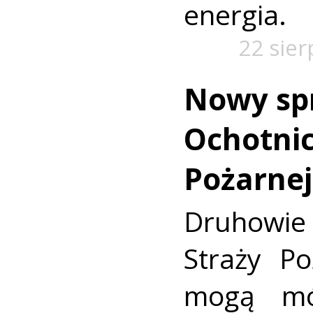
energia.
22 sier
Nowy spr
Ochotnic
Pożarnej
Druhowi
Straży P
mogą mó