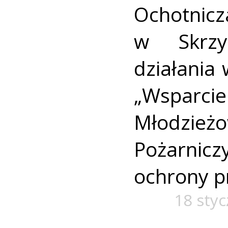
Ochotnic
w Skrzy
działania
„Wsparc
Młodzie
Pożarni
ochrony p
18 styc