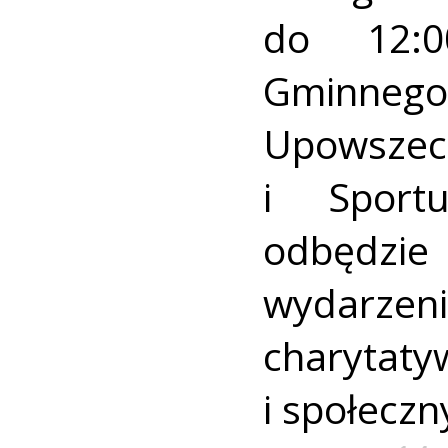
do 12:
Gminn
Upowszec
i Sport
odbędzie
wydarzen
charytat
i społecz