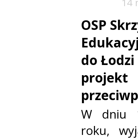
14 
OSP Skrz
Edukacy
do Łodzi
projekt
przeciw
W dniu 
roku, wy