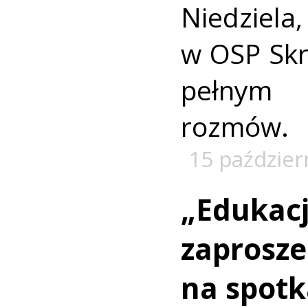
Niedziela
w OSP Skr
pełnym 
rozmów.
15 paździer
„Edukacj
zaprosze
na spotk