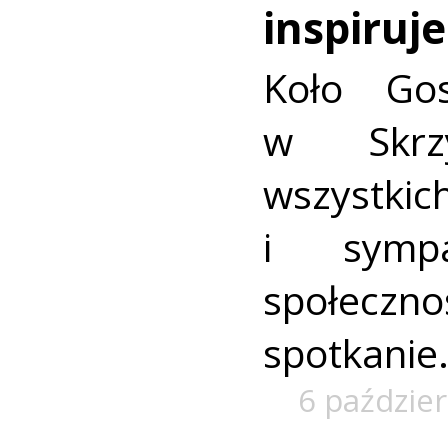
inspiruje
Koło Gos
w Skrzy
wszystk
i sympa
społeczn
spotkanie
6 paździe