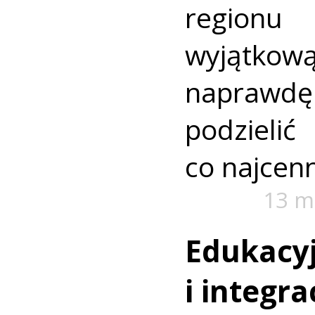
region
wyjątkową
napraw
podzie
co najcenn
13 m
Edukacy
i integr