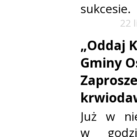
sukcesie.
22 
„Oddaj K
Gminy O
Zaprosze
krwioda
Już w ni
w godz