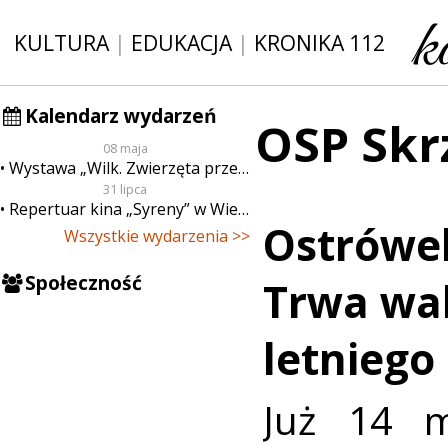
KULTURA
|
EDUKACJA
|
KRONIKA 112
Kalendarz wydarzeń
OSP Skr
08 maja
Wystawa „Wilk. Zwierzęta przeklęte”
31 lipca
Repertuar kina „Syreny” w Wieluniu w dn. od 31 lipca do 6 sierpnia
Ostrówe
Wszystkie wydarzenia >>
Społeczność
Trwa wal
letniego
Już 14 m