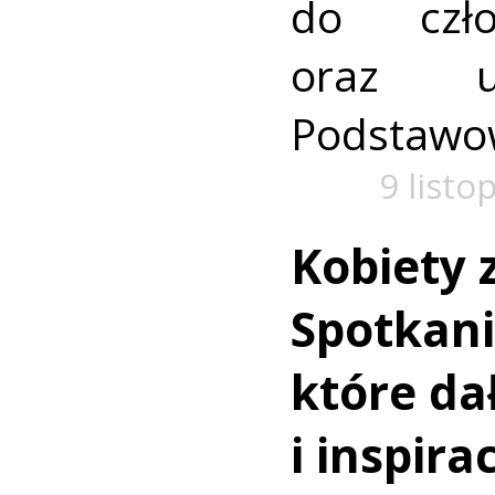
do czło
oraz u
Podstawow
9 listo
Kobiety z
Spotkani
które dał
i inspira