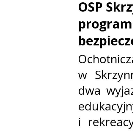
OSP Skr
program
bezpiec
Ochotnic
w Skrzyn
dwa wyja
edukacyj
i rekreac