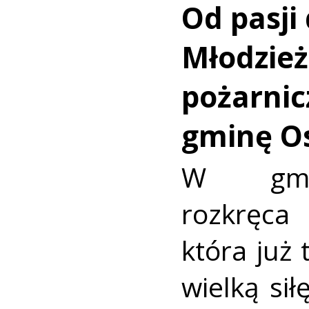
Od pasji 
Młodzie
pożarnic
gminę O
W gmin
rozkręca
która już 
wielką sił