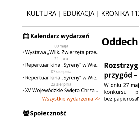
KULTURA
|
EDUKACJA
|
KRONIKA 11
Kalendarz wydarzeń
Oddech 
08 maja
Wystawa „Wilk. Zwierzęta przeklęte”
31 lipca
Rozstrzyg
Repertuar kina „Syreny” w Wieluniu w dn. od 31 lipca do 6 sierpnia
07 sierpnia
przygód –
Repertuar kina „Syreny” w Wieluniu w dn. od 7 do 13 sierpnia
23 sierpnia
W dniu 27 maj
XV Wojewódzkie Święto Chrzanu
konkursu p
bez papierosa!”
Wszystkie wydarzenia >>
Społeczność