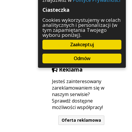
Rozrywka
Ciasteczka
Służby
Sport
Cookies wykorzystujemy w celach
analitycznych i personalizacji (w
Środowisko
tym zapamiętania Twojego
Szkolnictwo
wyboru poniżej).
Wydarzenia
Zaakceptuj
Zapowiedzi
Zdrowie
Odmów
Reklama
Jesteś zainteresowany
zareklamowaniem się w
naszym serwisie?
Sprawdź dostępne
możliwości współpracy!
Oferta reklamowa