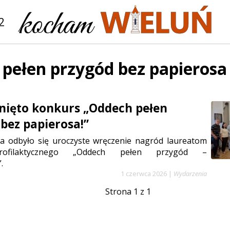
2
pełen przygód bez papierosa
nięto konkurs „Oddech pełen
 bez papierosa!”
a odbyło się uroczyste wręczenie nagród laureatom
rofilaktycznego „Oddech pełen przygód –
.
1 czerwca 2026
|
Wydarzenia
Strona 1 z 1