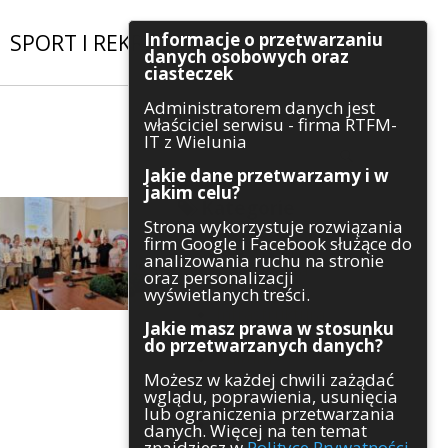
Informacje o przetwarzaniu
SPORT I REKREACJA
|
INWESTYCJE
danych osobowych oraz
ciasteczek
Administratorem danych jest
Szukaj
właściciel serwisu - firma RTFM-
IT z Wielunia
Jakie dane przetwarzamy i w
jakim celu?
Kategorie
Strona wykorzystuje rozwiązania
firm Google i Facebook służące do
Architektura
analizowania ruchu na stronie
Gospodarka
oraz personalizacji
Handel
wyświetlanych treści.
Infrastruktura
Jakie masz prawa w stosunku
Komunikaty
do przetwarzanych danych?
Kultura
Możesz w każdej chwili zażądać
Polityka
wglądu, poprawienia, usunięcia
Pozostałe
lub ograniczenia przetwarzania
Psychologia
danych. Więcej na ten temat
Rolnictwo
znajdziesz w
Polityce Prywatności