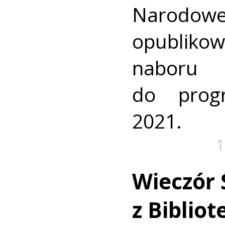
Narodowe
opubliko
nabor
do prog
2021.
1
Wieczór 
z Biblio