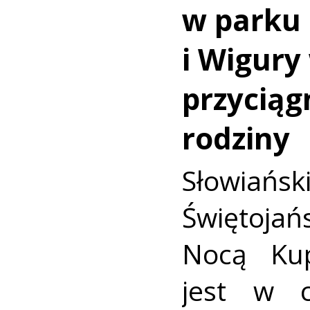
w parku 
i Wigury
przyciąg
rodziny
Słowiańs
Świętojań
Nocą Kup
jest w c