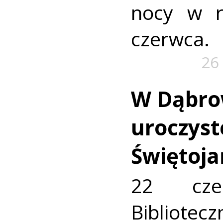
nocy w 
czerwca.
26
W Dąbrow
uroczys
Świętoja
22 cze
Bibliote