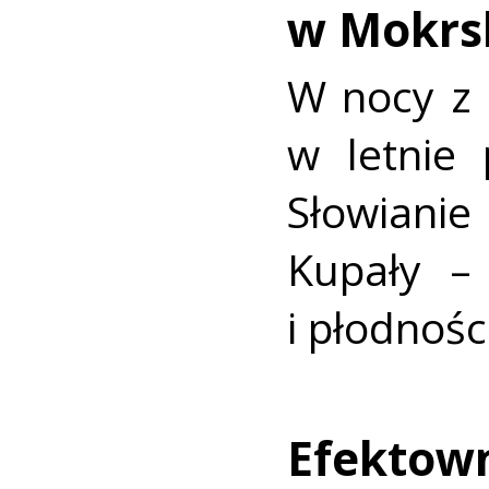
w Mokrs
W nocy z 
w letnie 
Słowiani
Kupały – 
i płodnośc
Efektow