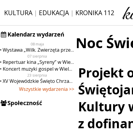
KULTURA
|
EDUKACJA
|
KRONIKA 112
Kalendarz wydarzeń
Noc Świ
08 maja
Wystawa „Wilk. Zwierzęta przeklęte”
07 sierpnia
Repertuar kina „Syreny” w Wieluniu w dn. od 7 do 13 sierpnia
Projekt 
Koncert muzyki gospel w Wieluniu
23 sierpnia
XV Wojewódzkie Święto Chrzanu
Świętoj
Wszystkie wydarzenia >>
Kultury 
Społeczność
z dofin