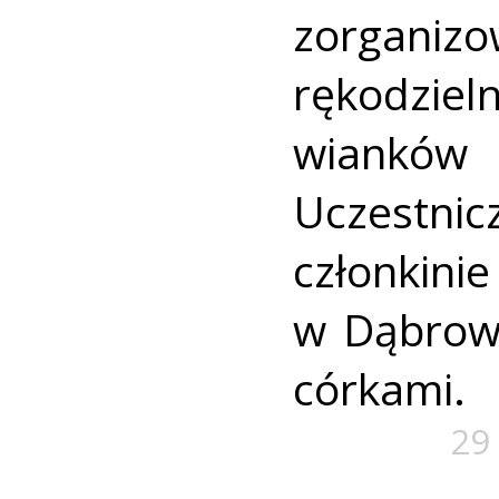
zorganiz
rękodzie
wianków 
Uczestn
członkin
w Dąbrow
córkami.
29