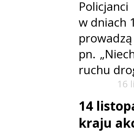
Policjanc
w dniach 1
prowad
pn. „Niech
ruchu dro
16 
14 listo
kraju akc