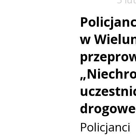
Policjanc
w Wielu
przeprow
„Niechro
uczestni
drogowe
Policjanc