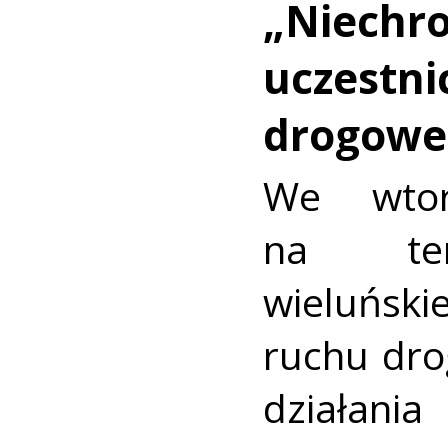
„Niechro
uczestni
drogowe
We wtor
na ter
wieluńsk
ruchu dr
działan