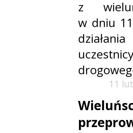
z wielu
w dniu 11
działania
uczes
drogoweg
11 lu
Wieluńsc
przeprow