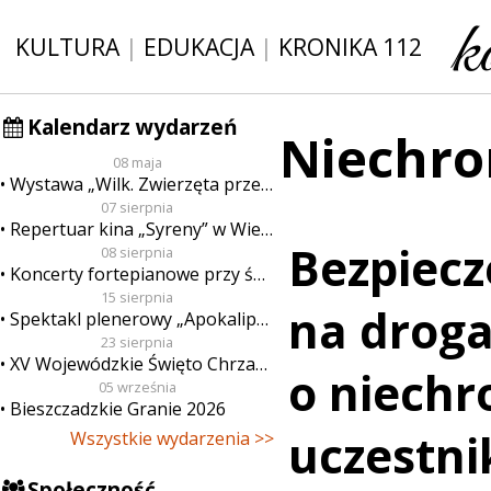
KULTURA
|
EDUKACJA
|
KRONIKA 112
Kalendarz wydarzeń
Niechro
08 maja
Wystawa „Wilk. Zwierzęta przeklęte”
07 sierpnia
Repertuar kina „Syreny” w Wieluniu w dn. od 7 do 13 sierpnia
Bezpiec
08 sierpnia
Koncerty fortepianowe przy świecach
15 sierpnia
na droga
Spektakl plenerowy „Apokalipsa”
23 sierpnia
XV Wojewódzkie Święto Chrzanu
o niechr
05 września
Bieszczadzkie Granie 2026
uczestn
Wszystkie wydarzenia >>
Społeczność