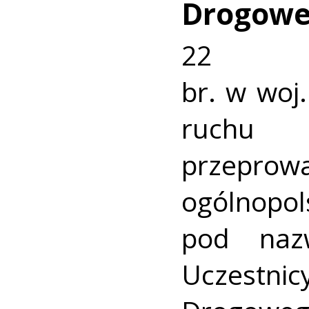
Drogowe
22 
br. w woj.
ruchu
przeprow
ogólnopo
pod nazw
Uczes