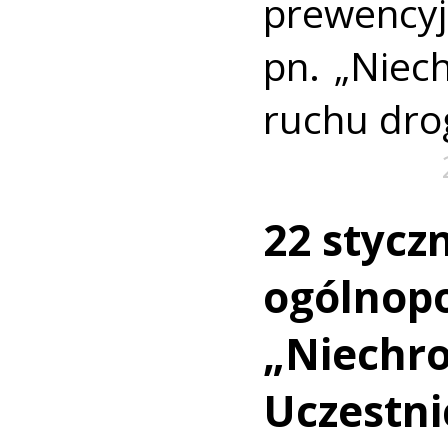
prewency
pn. „Niech
ruchu dro
22 stycz
ogólnopo
„Niechro
Uczestni