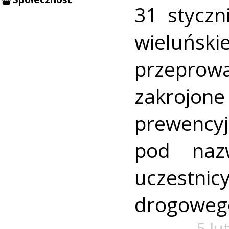
31 styczn
wieluńs
przepro
zakroj
prewencyj
pod nazw
uczes
drogoweg
5 lu