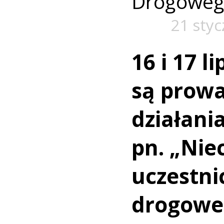
Drogoweg
21 styc
16 i 17 li
są prowa
działani
pn. „Nie
uczestni
drogowe