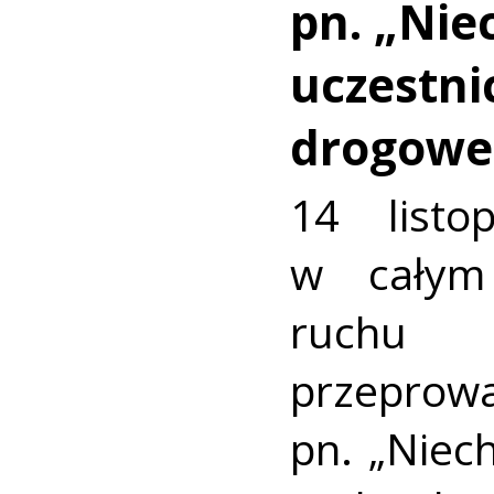
pn. „Nie
uczestni
drogowe
14 list
w całym 
ruchu
przepro
pn. „Niech