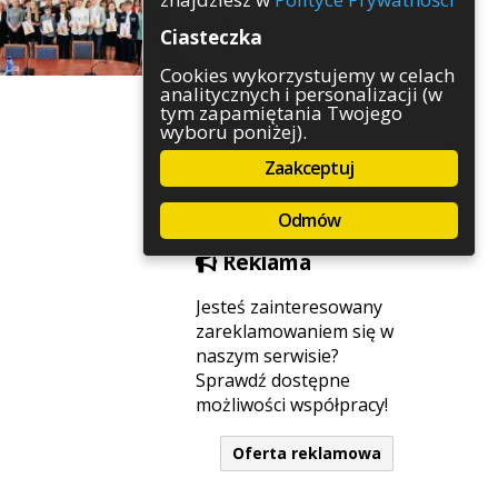
Rozrywka
Ciasteczka
Służby
Sport
Cookies wykorzystujemy w celach
analitycznych i personalizacji (w
Środowisko
tym zapamiętania Twojego
Szkolnictwo
wyboru poniżej).
Wydarzenia
Zaakceptuj
Zapowiedzi
Zdrowie
Odmów
Reklama
Jesteś zainteresowany
zareklamowaniem się w
naszym serwisie?
Sprawdź dostępne
możliwości współpracy!
Oferta reklamowa