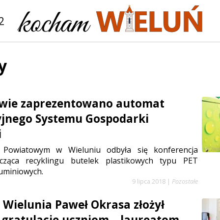
2
y
twie zaprezentowano automat
jnego Systemu Gospodarki
i
 Powiatowym w Wieluniu odbyła się konferencja
cząca recyklingu butelek plastikowych typu PET
uminiowych.
9 lipca 2018
|
Pozostałe
 Wielunia Paweł Okrasa złożył
 gratulacje uczniom – laureatom