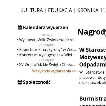
KULTURA
|
EDUKACJA
|
KRONIKA 11
Kalendarz wydarzeń
Nagrod
08 maja
Wystawa „Wilk. Zwierzęta przeklęte”
07 sierpnia
W Staros
Repertuar kina „Syreny” w Wieluniu w dn. od 7 do 13 sierpnia
Koncert muzyki gospel w Wieluniu
Motywacy
23 sierpnia
Odpadam
XV Wojewódzkie Święto Chrzanu
Wszystkie wydarzenia >>
W Starostwie
prasowa doty
Społeczność
oraz puszek al
Burmistrz
uroczyste