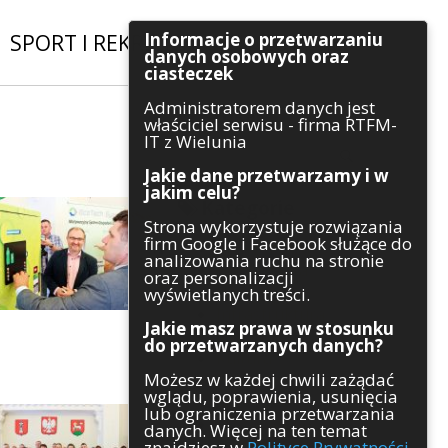
Informacje o przetwarzaniu
SPORT I REKREACJA
|
INWESTYCJE
danych osobowych oraz
ciasteczek
Administratorem danych jest
Szukaj
właściciel serwisu - firma RTFM-
IT z Wielunia
Jakie dane przetwarzamy i w
jakim celu?
Kategorie
Strona wykorzystuje rozwiązania
firm Google i Facebook służące do
Architektura
analizowania ruchu na stronie
Gospodarka
oraz personalizacji
Handel
wyświetlanych treści.
Infrastruktura
Jakie masz prawa w stosunku
Komunikaty
do przetwarzanych danych?
Kultura
Możesz w każdej chwili zażądać
Polityka
wglądu, poprawienia, usunięcia
Pozostałe
lub ograniczenia przetwarzania
Psychologia
danych. Więcej na ten temat
Rolnictwo
znajdziesz w
Polityce Prywatności