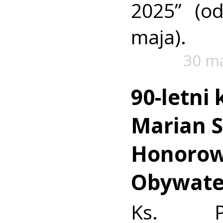
2025” (o
maja).
30 m
90-letni 
Marian S
Honoro
Obywate
Ks. Pr