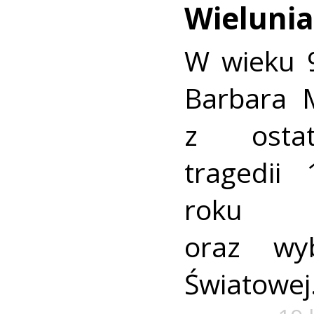
Wielunia
W wieku 9
Barbara M
z ostat
tragedii
roku 
oraz wy
Światowej