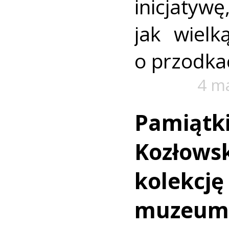
inicjatyw
jak wiel
o przodka
4 m
Pamiątki
Kozłowsk
kolekcję
muzeum