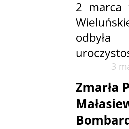
2 marca
Wieluńs
odbyła 
uroczysto
3 m
Zmarła P
Małasiew
Bombar