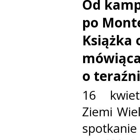
Od kamp
po Monte
Książka 
mówiąc
o teraźni
16 kwie
Ziemi Wiel
spotkanie