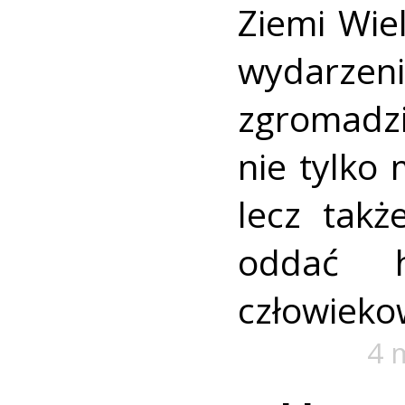
Ziemi Wiel
wydarz
zgromadzi
nie tylko 
lecz tak
oddać h
człowieko
4 