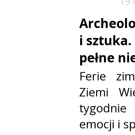
19 
Archeolo
i sztuka
pełne ni
Ferie z
Ziemi Wi
tygodnie
emocji i s