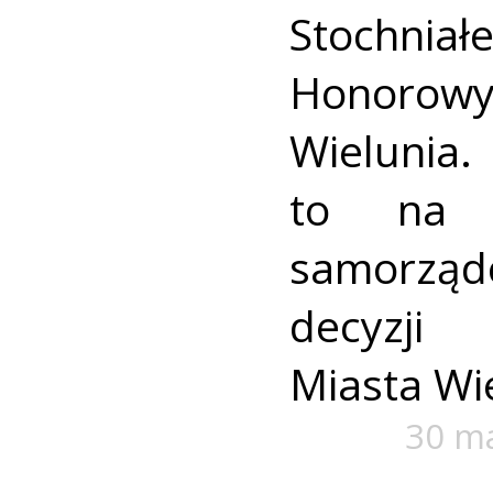
Stochn
Honorow
Wielun
to na 
samorzą
decyzji
Miasta Wi
30 m