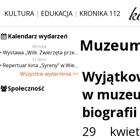
KULTURA
|
EDUKACJA
|
KRONIKA 112
Kalendarz wydarzeń
Muzeum 
08 maja
Wystawa „Wilk. Zwierzęta przeklęte”
31 lipca
Repertuar kina „Syreny” w Wieluniu w dn. od 31 lipca do 6 sierpnia
Wyjątko
Wszystkie wydarzenia >>
Społeczność
w muzeu
biografii
29 kwie