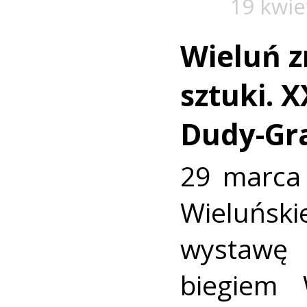
19 kwie
Wieluń z
sztuki. X
Dudy-Gr
29 marca
Wieluń
wystawę
biegiem