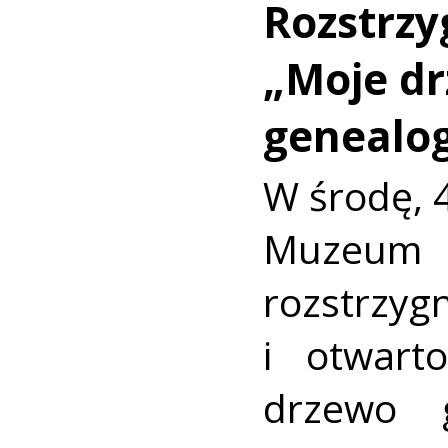
Rozstrzy
„Moje d
genealog
W środę, 
Muzeum Z
rozstrz
i otwart
drzewo g