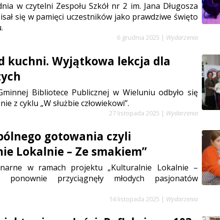
nia w czytelni Zespołu Szkół nr 2 im. Jana Długosza
isał się w pamięci uczestników jako prawdziwe święto
.
6 grudnia 2025
|
Wydarzenia
d kuchni. Wyjątkowa lekcja dla
zych
Gminnej Bibliotece Publicznej w Wieluniu odbyło się
ie z cyklu „W służbie człowiekowi”.
27 listopada 2025
|
Wydarzenia
ólnego gotowania czyli
nie Lokalnie – Ze smakiem”
inarne w ramach projektu „Kulturalnie Lokalnie –
 ponownie przyciągnęły młodych pasjonatów
14 listopada 2025
|
Wydarzenia