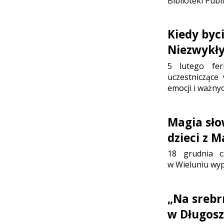
Biblioteki Publ
Kiedy byc
Niezwykły
5 lutego fer
uczestniczące
emocji i ważny
Magia sło
dzieci z 
18 grudnia cz
w Wieluniu wype
„Na srebrn
w Długosz