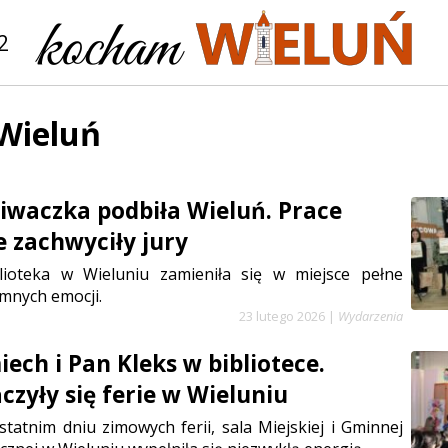
2
Wieluń
iwaczka podbiła Wieluń. Prace
e zachwyciły jury
lioteka w Wieluniu zamieniła się w miejsce pełne
mnych emocji.
23 lutego 2026
|
Wydarzenia
ech i Pan Kleks w bibliotece.
czyły się ferie w Wieluniu
statnim dniu zimowych ferii, sala Miejskiej i Gminnej