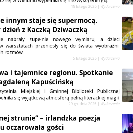
icznej w Wieluniu wypełniła się niezwykłą energią.
18 lutego 2026
|
Wydarzenia
ie innym staje się supermocą.
 dzień z Kaczką Dziwaczką
ie nabrały zupełnie nowego wymiaru, a dzieci
 w warsztatach przeniosły się do świata wyobraźni,
ch rozmów.
5 lutego 2026
|
Wydarzenia
wa i tajemnice regionu. Spotkanie
Magdaleną Kapuścińską
ytelnia Miejskiej i Gminnej Biblioteki Publicznej
łniła się wyjątkową atmosferą pełną literackiej magii.
29 grudnia 2025
|
Wydarzenia
ej strunie” – irlandzka poezja
u oczarowała gości