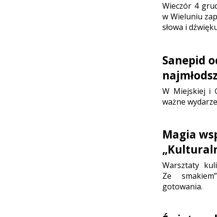
Wieczór 4 grud
w Wieluniu zap
słowa i dźwięku
Sanepid o
najmłods
W Miejskiej i 
ważne wydarzen
Magia wsp
„Kultural
Warsztaty kul
Ze smakiem”
gotowania.