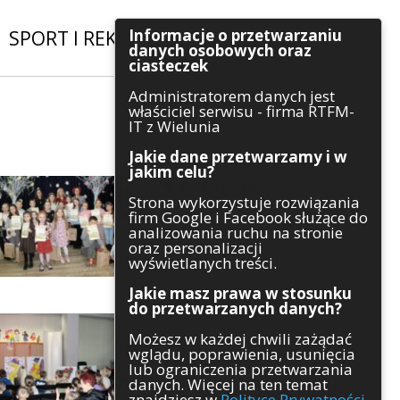
Informacje o przetwarzaniu
SPORT I REKREACJA
|
INWESTYCJE
danych osobowych oraz
ciasteczek
Administratorem danych jest
Szukaj
właściciel serwisu - firma RTFM-
IT z Wielunia
Jakie dane przetwarzamy i w
jakim celu?
Kategorie
Strona wykorzystuje rozwiązania
firm Google i Facebook służące do
Architektura
analizowania ruchu na stronie
Gospodarka
oraz personalizacji
Handel
wyświetlanych treści.
Infrastruktura
Jakie masz prawa w stosunku
Komunikaty
do przetwarzanych danych?
Kultura
Możesz w każdej chwili zażądać
Polityka
wglądu, poprawienia, usunięcia
Pozostałe
lub ograniczenia przetwarzania
Psychologia
danych. Więcej na ten temat
Rolnictwo
znajdziesz w
Polityce Prywatności