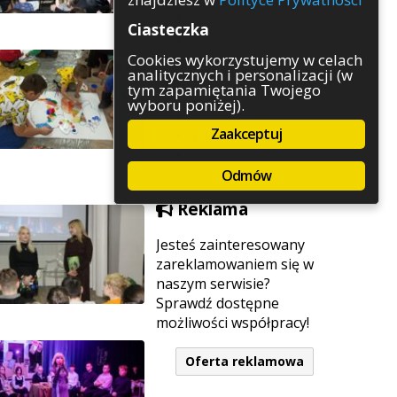
Rozrywka
Ciasteczka
Służby
Sport
Cookies wykorzystujemy w celach
analitycznych i personalizacji (w
Środowisko
tym zapamiętania Twojego
Szkolnictwo
wyboru poniżej).
Wydarzenia
Zaakceptuj
Zapowiedzi
Zdrowie
Odmów
Reklama
Jesteś zainteresowany
zareklamowaniem się w
naszym serwisie?
Sprawdź dostępne
możliwości współpracy!
Oferta reklamowa