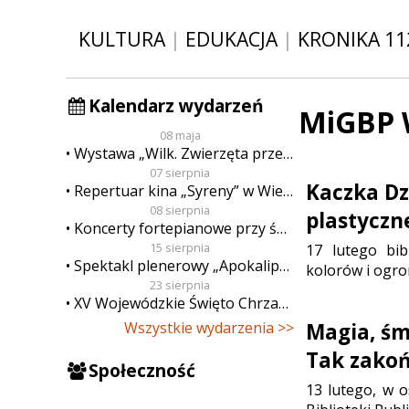
KULTURA
|
EDUKACJA
|
KRONIKA 11
Kalendarz wydarzeń
MiGBP 
08 maja
Wystawa „Wilk. Zwierzęta przeklęte”
07 sierpnia
Kaczka Dz
Repertuar kina „Syreny” w Wieluniu w dn. od 7 do 13 sierpnia
08 sierpnia
plastyczn
Koncerty fortepianowe przy świecach
15 sierpnia
17 lutego bib
Spektakl plenerowy „Apokalipsa”
kolorów i ogro
23 sierpnia
XV Wojewódzkie Święto Chrzanu
Wszystkie wydarzenia >>
Magia, śmi
Tak zakoń
Społeczność
13 lutego, w o