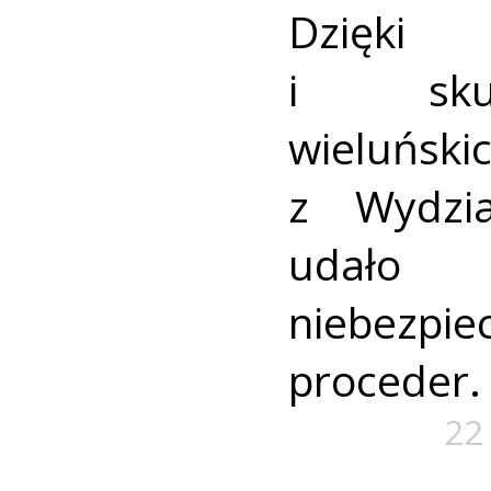
Dzięki
i skut
wieluńsk
z Wydzia
udało 
niebezpi
proceder.
22