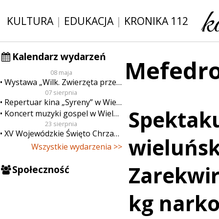
KULTURA
|
EDUKACJA
|
KRONIKA 112
Kalendarz wydarzeń
Mefedro
08 maja
Wystawa „Wilk. Zwierzęta przeklęte”
07 sierpnia
Repertuar kina „Syreny” w Wieluniu w dn. od 7 do 13 sierpnia
Spektaku
Koncert muzyki gospel w Wieluniu
23 sierpnia
XV Wojewódzkie Święto Chrzanu
wieluński
Wszystkie wydarzenia >>
Zarekwi
Społeczność
kg nark